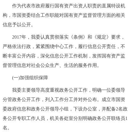
走进北京
作为代表市政府履行国有资产出资人职责的直属特设机
构，市国资委结合工作职能对国有资产监督管理方面的相关
北京概况
十六区概览
人文北京
信息予以公开。
绿色北京
图说北京
视频北京
2017年，我委认真贯彻落实《条例》和《规定》要求，
严格依法行政，紧紧围绕中心工作，履行信息公开责任，不
多语种
断丰富公开内容，深化信息公开工作机制，发挥国有资产监
ENGLISH
한국어
督管理信息对社会公众生产、生活的服务作用。
日本語
(一)加强组织保障
DEUTSCH
FRANÇAIS
РУССКИЙ ЯЗЫК
我委主要领导高度重视政务公开工作，明确一位委领导
分管政务公开工作，列入工作分工并对外公布。成立市国资
ESPAÑOL
العربية
PORTUGUÊS
委政府信息和政务公开领导小组，下设办公室，并配备2名政
ITALIANO
务公开专职工作人员，机关各处室分别明确政务公开联络员1
名。