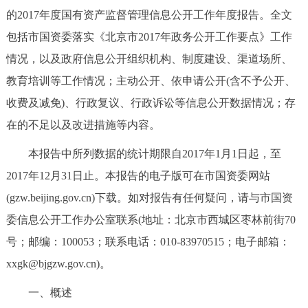
的2017年度国有资产监督管理信息公开工作年度报告。全文
决策公开
专题公开
包括市国资委落实《北京市2017年政务公开工作要点》工作
政务服务
情况，以及政府信息公开组织机构、制度建设、渠道场所、
教育培训等工作情况；主动公开、依申请公开(含不予公开、
个人服务
法人服务
部门服务
收费及减免)、行政复议、行政诉讼等信息公开数据情况；存
在的不足以及改进措施等内容。
便民服务
利企服务
投资项目
本报告中所列数据的统计期限自2017年1月1日起，至
中介服务
阳光政务
2017年12月31日止。本报告的电子版可在市国资委网站
(gzw.beijing.gov.cn)下载。如对报告有任何疑问，请与市国资
政民互动
委信息公开工作办公室联系(地址：北京市西城区枣林前街70
12345网上接诉即办
我要咨询
我要建议
号；邮编：100053；联系电话：010-83970515；电子邮箱：
xxgk@bjgzw.gov.cn)。
参与调查
在线访谈
图说互动
一、概述