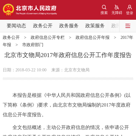
网站地图
搜索
无障碍
登录
要闻动态
要闻动态
政务公开
政务服务
政策服务
政民互动
政务公开
>
政府信息公开专栏
>
政府信息公开年报
>
2017年
党中央精神
国务院信息
中央部委动态
年报
>
市政府部门
北京市文物局2017年政府信息公开工作年度报告
北京要闻
会议信息
部门动态
日期：2018-03-22 10:00
来源：北京市文物局
各区热点
政务公开
本报告是根据《中华人民共和国政府信息公开条例》(以
下简称《条例》)要求，由北京市文物局编制的2017年度政府
市领导
机构职能
政策服务
信息公开年度报告。
政策兑现
政策解读
回应关切
全文包括概述，主动公开政府信息的情况，依申请公开