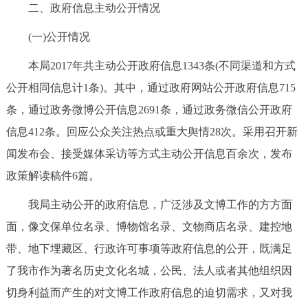
走进北京
二、政府信息主动公开情况
(一)公开情况
北京概况
十六区概览
人文北京
本局2017年共主动公开政府信息1343条(不同渠道和方式
绿色北京
图说北京
视频北京
公开相同信息计1条)。其中，通过政府网站公开政府信息715
条，通过政务微博公开信息2691条，通过政务微信公开政府
多语种
信息412条。回应公众关注热点或重大舆情28次。采用召开新
ENGLISH
한국어
日本語
闻发布会、接受媒体采访等方式主动公开信息百余次，发布
政策解读稿件6篇。
DEUTSCH
FRANÇAIS
РУССКИЙ ЯЗЫК
我局主动公开的政府信息，广泛涉及文博工作的方方面
面，像文保单位名录、博物馆名录、文物商店名录、建控地
ESPAÑOL
العربية
PORTUGUÊS
带、地下埋藏区、行政许可事项等政府信息的公开，既满足
了我市作为著名历史文化名城，公民、法人或者其他组织因
ITALIANO
切身利益而产生的对文博工作政府信息的迫切需求，又对我