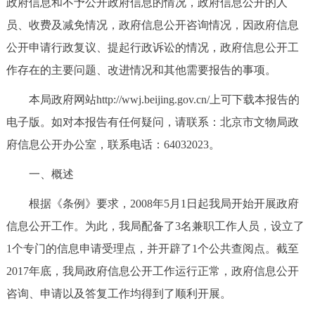
政府信息和不予公开政府信息的情况，政府信息公开的人
决策公开
专题公开
员、收费及减免情况，政府信息公开咨询情况，因政府信息
公开申请行政复议、提起行政诉讼的情况，政府信息公开工
政务服务
作存在的主要问题、改进情况和其他需要报告的事项。
个人服务
法人服务
部门服务
本局政府网站http://wwj.beijing.gov.cn/上可下载本报告的
电子版。如对本报告有任何疑问，请联系：北京市文物局政
便民服务
利企服务
投资项目
府信息公开办公室，联系电话：64032023。
中介服务
阳光政务
一、概述
根据《条例》要求，2008年5月1日起我局开始开展政府
政民互动
信息公开工作。为此，我局配备了3名兼职工作人员，设立了
12345网上接诉即办
我要咨询
我要建议
1个专门的信息申请受理点，并开辟了1个公共查阅点。截至
2017年底，我局政府信息公开工作运行正常，政府信息公开
参与调查
在线访谈
图说互动
咨询、申请以及答复工作均得到了顺利开展。