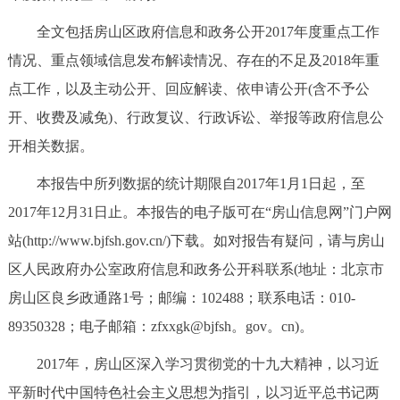
决策公开
专题公开
全文包括房山区政府信息和政务公开2017年度重点工作
情况、重点领域信息发布解读情况、存在的不足及2018年重
政务服务
点工作，以及主动公开、回应解读、依申请公开(含不予公
个人服务
法人服务
部门服务
开、收费及减免)、行政复议、行政诉讼、举报等政府信息公
开相关数据。
便民服务
利企服务
投资项目
本报告中所列数据的统计期限自2017年1月1日起，至
2017年12月31日止。本报告的电子版可在“房山信息网”门户网
中介服务
阳光政务
站(http://www.bjfsh.gov.cn/)下载。如对报告有疑问，请与房山
政民互动
区人民政府办公室政府信息和政务公开科联系(地址：北京市
房山区良乡政通路1号；邮编：102488；联系电话：010-
12345网上接诉即办
我要咨询
我要建议
89350328；电子邮箱：zfxxgk@bjfsh。gov。cn)。
2017年，房山区深入学习贯彻党的十九大精神，以习近
参与调查
在线访谈
图说互动
平新时代中国特色社会主义思想为指引，以习近平总书记两