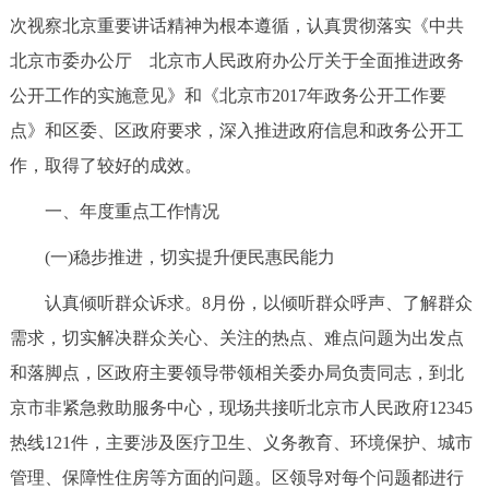
走进北京
次视察北京重要讲话精神为根本遵循，认真贯彻落实《中共
北京市委办公厅 北京市人民政府办公厅关于全面推进政务
北京概况
十六区概览
人文北京
公开工作的实施意见》和《北京市2017年政务公开工作要
点》和区委、区政府要求，深入推进政府信息和政务公开工
绿色北京
图说北京
视频北京
作，取得了较好的成效。
多语种
一、年度重点工作情况
ENGLISH
한국어
日本語
(一)稳步推进，切实提升便民惠民能力
认真倾听群众诉求。8月份，以倾听群众呼声、了解群众
DEUTSCH
FRANÇAIS
РУССКИЙ ЯЗЫК
需求，切实解决群众关心、关注的热点、难点问题为出发点
ESPAÑOL
العربية
PORTUGUÊS
和落脚点，区政府主要领导带领相关委办局负责同志，到北
京市非紧急救助服务中心，现场共接听北京市人民政府12345
ITALIANO
热线121件，主要涉及医疗卫生、义务教育、环境保护、城市
管理、保障性住房等方面的问题。区领导对每个问题都进行