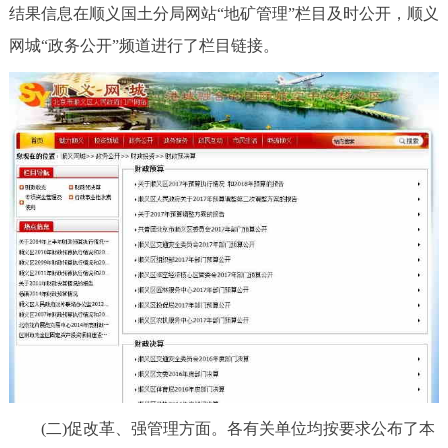
走进北京
结果信息在顺义国土分局网站“地矿管理”栏目及时公开，顺义
网城“政务公开”频道进行了栏目链接。
北京概况
十六区概览
人文北京
绿色北京
图说北京
视频北京
多语种
ENGLISH
한국어
日本語
DEUTSCH
FRANÇAIS
РУССКИЙ ЯЗЫК
ESPAÑOL
العربية
PORTUGUÊS
ITALIANO
(二)促改革、强管理方面。各有关单位均按要求公布了本