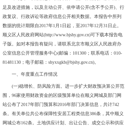
足及改进措施，以及主动公开、依申请公开(含不予公开)、行
决策公开
专题公开
政复议、行政诉讼等政府信息公开相关数据。本报告中所列
政务服务
数据的统计期限自2017年1月1日起，至2017年12月31日止。
顺义区人民政府网站(http://www.bjshy.gov.cn)可下载本报告电
个人服务
法人服务
部门服务
子版。如对本报告有疑问，请联系北京市顺义区人民政府办
公室信息公开管理服务中心(邮编：101300；联系电话：010-
便民服务
利企服务
投资项目
81481130；电子邮箱：shyxxgkb@bjshy.gov.cn)。
中介服务
阳光政务
一、年度重点工作情况
政民互动
(一)稳增长、防风险方面。进一步扩大财政预决算公开范
围，96家使用财政资金的区级预算单位在顺义网城及部门网
12345网上接诉即办
我要咨询
我要建议
站公布了2017年部门预算和2016年部门决算信息，共计742
条。有关单位共公布保障性安居工程类信息386条，其中顺义
参与调查
在线访谈
图说互动
网城公布162条。土地供应计划、出让公告、成交公示和供应