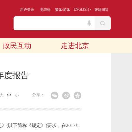
/
ENGLISH
用户登录
无障碍
繁体
简体
智能问答
政民互动
走进北京
年度报告
大
中
小
分享：
以下简称《规定》)要求，在2017年