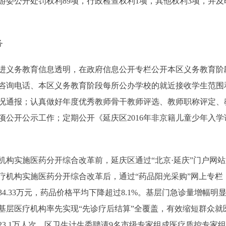
游委公开处罚权利89项，行政检查权利1项，其他权利3项，并
务
义务教育信息透明，在政府信息公开专栏公开本区义务教育阶
咨询电话、本区义务教育阶段每所公办学校的就近接收学生范围
况通报；认真做好年度优秀教师骨干教师评选、教师职称评定、
项公开公示工作；定期公开《延庆区2016年非京籍儿童少年入
实施医药分开综合改革前，延庆区通过“北京·延庆”门户网站
医疗机构实施医药分开综合改革后，通过“药品阳光采购”网上专
34.33万元，药品价格平均下降超过8.1%。基层门急诊量增幅
基层医疗机构率先实现“先诊疗后结算”全覆盖，有效缩短群众就
3.1万人次。区卫生计生委聘请9名市级专家组成医疗质控专家组