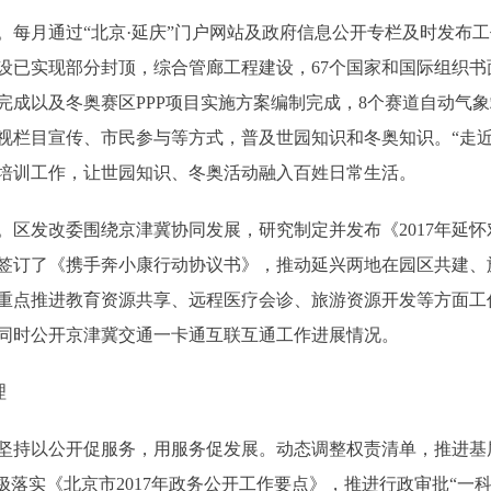
月通过“北京·延庆”门户网站及政府信息公开专栏及时发布工
已实现部分封顶，综合管廊工程建设，67个国家和国际组织书面
完成以及冬奥赛区PPP项目实施方案编制完成，8个赛道自动气
视栏目宣传、市民参与等方式，普及世园知识和冬奥知识。“走近
培训工作，让世园知识、冬奥活动融入百姓日常生活。
发改委围绕京津冀协同发展，研究制定并发布《2017年延怀
签订了《携手奔小康行动协议书》，推动延兴两地在园区共建、
重点推进教育资源共享、远程医疗会诊、旅游资源开发等方面工
同时公开京津冀交通一卡通互联互通工作进展情况。
理
持以公开促服务，用服务促发展。动态调整权责清单，推进基
极落实《北京市2017年政务公开工作要点》，推进行政审批“一