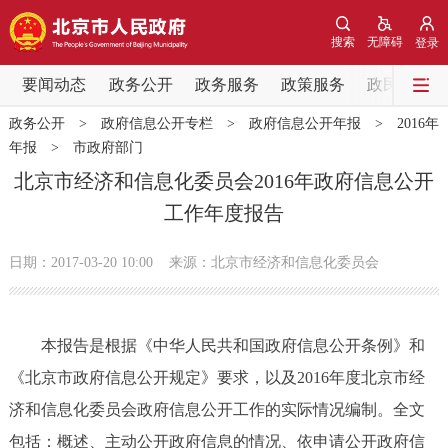
网站地图
搜索
无障碍
登录
要闻动态
要闻动态
政务公开
政务服务
政策服务
政民互动
政务公开
>
政府信息公开专栏
>
政府信息公开年报
>
2016年
党中央精神
国务院信息
中央部委动态
年报
>
市政府部门
北京市经济和信息化委员会2016年政府信息公开
北京要闻
会议信息
部门动态
工作年度报告
各区热点
日期：2017-03-20 10:00
来源：北京市经济和信息化委员会
政务公开
本报告是根据《中华人民共和国政府信息公开条例》和
市领导
机构职能
政策服务
《北京市政府信息公开规定》要求，以及2016年度北京市经
济和信息化委员会政府信息公开工作的实际情况编制。全文
政策兑现
政策解读
回应关切
包括：概述、主动公开政府信息的情况、依申请公开政府信