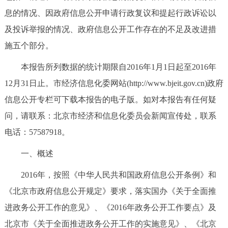
息的情况、因政府信息公开申请行政复议和提起行政诉讼以
决策公开
专题公开
及投诉举报的情况、政府信息公开工作存在的不足及改进措
政务服务
施五个部分。
个人服务
法人服务
部门服务
本报告所列数据的统计期限自2016年1月1日起至2016年
12月31日止。市经济信息化委网站(http://www.bjeit.gov.cn)政府
便民服务
利企服务
投资项目
信息公开专栏可下载本报告的电子版。如对本报告有任何疑
问，请联系：北京市经济和信息化委员会新闻宣传处，联系
中介服务
阳光政务
电话：57587918。
政民互动
一、概述
2016年，按照《中华人民共和国政府信息公开条例》和
12345网上接诉即办
我要咨询
我要建议
《北京市政府信息公开规定》要求，落实国办《关于全面推
进政务公开工作的意见》、《2016年政务公开工作要点》及
参与调查
在线访谈
图说互动
北京市《关于全面推进政务公开工作的实施意见》、《北京