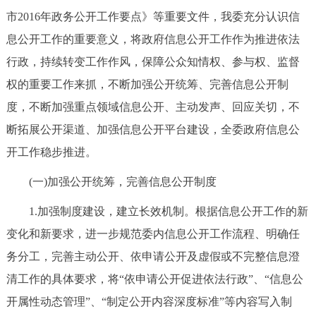
走进北京
市2016年政务公开工作要点》等重要文件，我委充分认识信
息公开工作的重要意义，将政府信息公开工作作为推进依法
北京概况
十六区概览
人文北京
行政，持续转变工作作风，保障公众知情权、参与权、监督
权的重要工作来抓，不断加强公开统筹、完善信息公开制
绿色北京
图说北京
视频北京
度，不断加强重点领域信息公开、主动发声、回应关切，不
多语种
断拓展公开渠道、加强信息公开平台建设，全委政府信息公
开工作稳步推进。
ENGLISH
한국어
日本語
(一)加强公开统筹，完善信息公开制度
DEUTSCH
FRANÇAIS
РУССКИЙ ЯЗЫК
1.加强制度建设，建立长效机制。根据信息公开工作的新
变化和新要求，进一步规范委内信息公开工作流程、明确任
ESPAÑOL
العربية
PORTUGUÊS
务分工，完善主动公开、依申请公开及虚假或不完整信息澄
清工作的具体要求，将“依申请公开促进依法行政”、“信息公
ITALIANO
开属性动态管理”、“制定公开内容深度标准”等内容写入制