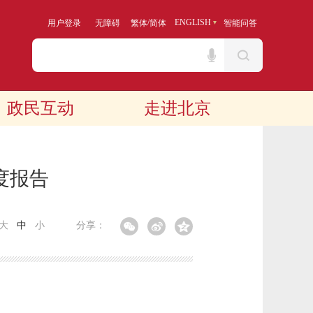
/
ENGLISH
用户登录
无障碍
繁体
简体
智能问答
政民互动
走进北京
度报告
大
中
小
分享：