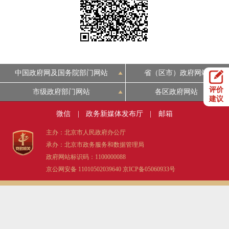
决策公开
专题公开
政务服务
个人服务
法人服务
部门服务
中国政府网及国务院部门网站
省（区市）政府网站
评价
市级政府部门网站
各区政府网站
便民服务
利企服务
投资项目
建议
微信
|
政务新媒体发布厅
|
邮箱
中介服务
阳光政务
主办：北京市人民政府办公厅
承办：北京市政务服务和数据管理局
政民互动
政府网站标识码：1100000088
京公网安备 11010502039640
京ICP备05060933号
12345网上接诉即办
我要咨询
我要建议
参与调查
在线访谈
图说互动