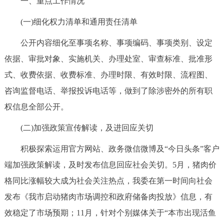
一、重点工作情况
走进北京
(一)细化权力清单和通用责任清单
北京概况
十六区概览
人文北京
公开内容细化至事项名称、事项编码、事项类别、设定
依据、审批对象、实施机关、办理处室、审查标准、批准形
绿色北京
图说北京
视频北京
式、收费依据、收费标准、办理时限、有效时限、流程图、
多语种
咨询监督电话、举报投诉电话等，做到了除涉密外的所有职
权信息全部公开。
ENGLISH
한국어
日本語
(二)加强政策宣传解读，及进回应关切
DEUTSCH
FRANÇAIS
РУССКИЙ ЯЗЫК
积极探索运用官方网站、政务微信微博及“今日头条”客户
端加强政策解读，及时发布信息回应社会关切。5月，猪肉价
ESPAÑOL
العربية
PORTUGUÊS
格同比涨幅较大成为社会关注热点，我委在第一时间向社会
发布《我市启动猪肉市场调控和政府储备肉投放》信息，有
ITALIANO
效稳定了市场预期；11月，针对个别媒体关于“本市出现活鱼