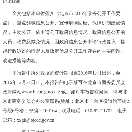
础上编制。
决策公开
专题公开
全文包括本单位落实《北京市2016年政务公开工作要
政务服务
点》、重点领域信息公开、宣传解读回应、保障机制建设情
况，主动公开、依申请公开政府信息情况，政府信息公开的
个人服务
法人服务
部门服务
人员、收费及减免情况，因政府信息公开申请行政复议、提
起行政诉讼的情况以及政府信息公开工作存在的主要问题、
便民服务
利企服务
投资项目
改进措施等内容。
中介服务
阳光政务
本报告中所列数据的统计期限自2016年1月1日起，至
2016年12月31日止。本报告的电子版可在北京市商务委员会
政民互动
政府网站www.bjcoc.gov.cn下载。如对本报告有疑问，请与北
京市商务委员会办公室联系(地址：北京市丰台区横道沟西街2
12345网上接诉即办
我要咨询
我要建议
号院6号楼；邮编：100164；联系电话：010-87211707；电子
邮箱：xxgk@bjcoc.gov.cn
参与调查
在线访谈
图说互动