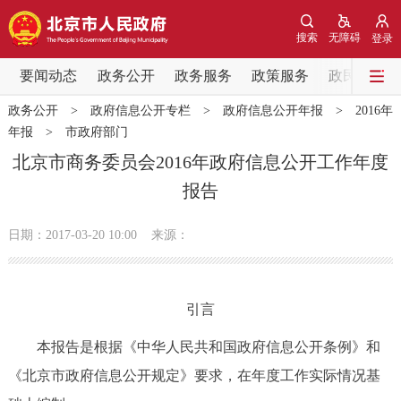
网站地图
搜索
无障碍
登录
要闻动态
要闻动态
政务公开
政务服务
政策服务
政民互动
政务公开
>
政府信息公开专栏
>
政府信息公开年报
>
2016年
党中央精神
国务院信息
中央部委动态
年报
>
市政府部门
北京市商务委员会2016年政府信息公开工作年度
北京要闻
会议信息
部门动态
报告
各区热点
日期：2017-03-20 10:00
来源：
政务公开
引言
市领导
机构职能
政策服务
本报告是根据《中华人民共和国政府信息公开条例》和
政策兑现
政策解读
回应关切
《北京市政府信息公开规定》要求，在年度工作实际情况基