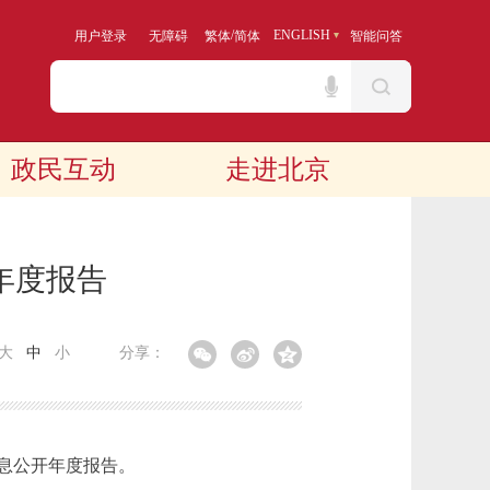
/
ENGLISH
用户登录
无障碍
繁体
简体
智能问答
政民互动
走进北京
年度报告
大
中
小
分享：
息公开年度报告。