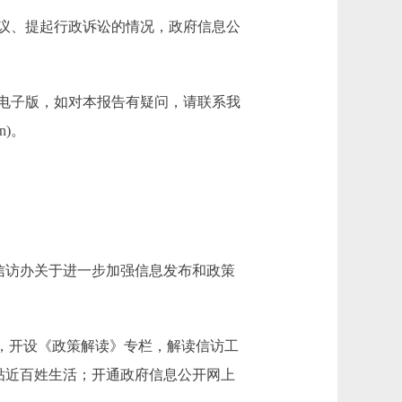
议、提起行政诉讼的情况，政府信息公
告的电子版，如对本报告有疑问，请联系我
n)。
信访办关于进一步加强信息发布和政策
，开设《政策解读》专栏，解读信访工
加贴近百姓生活；开通政府信息公开网上