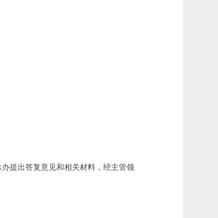
承办提出答复意见和相关材料，经主管领