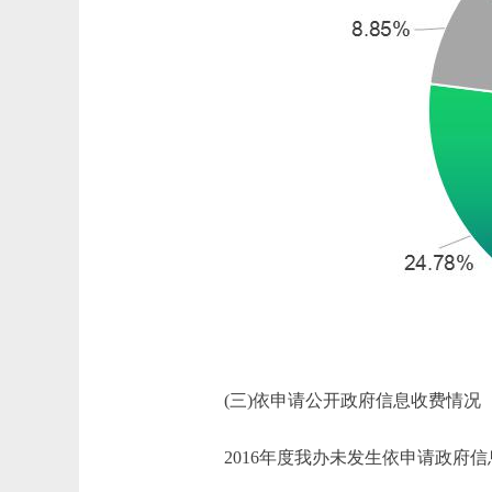
(三)依申请公开政府信息收费情况
2016年度我办未发生依申请政府信