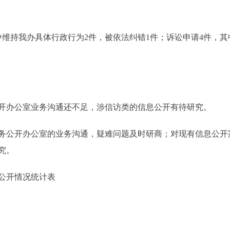
中维持我办具体行政行为2件，被依法纠错1件；诉讼申请4件，其
办公室业务沟通还不足，涉信访类的信息公开有待研究。
公开办公室的业务沟通，疑难问题及时研商；对现有信息公开
究。
公开情况统计表