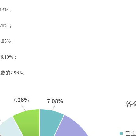
13%；
78%；
85%；
.19%；
的7.96%。