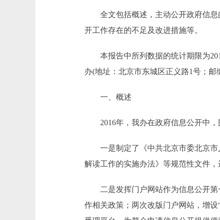
全文包括概述，主动公开政府信息的
开工作存在的不足及改进措施等。
本报告中所列数据的统计期限为2016
办(地址：北京市东城区正义路1号；邮编：100
一、概述
2016年，我办在政府信息公开中，围
一是制定了《中共北京市委北京市人民
解读工作的实施办法》等规范性文件，
二是发挥门户网站作为信息公开第一平
作相关政策；两次改版门户网站，增设“