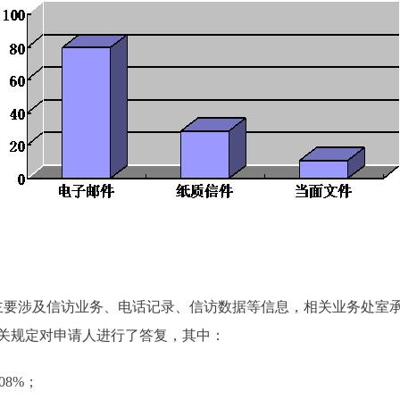
，主要涉及信访业务、电话记录、信访数据等信息，相关业务处室
关规定对申请人进行了答复，其中：
8%；