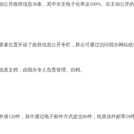
主动公开政府信息36条，其中全文电子化率达100%。在主动公开
ov.cn)显著位置开设了政府信息公开专栏，群众可通过访问我办网
质文档，由我办专人负责管理、归档。
请120件，其中通过电子邮件方式提交80件，纸质信件邮寄29件