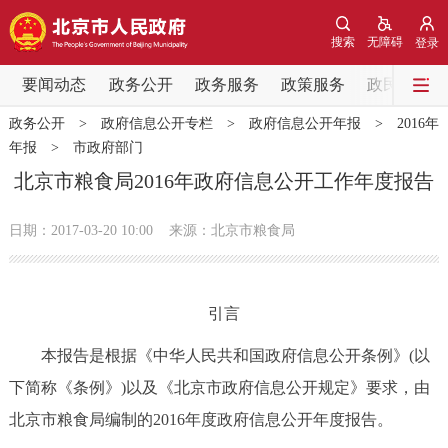
网站地图
搜索
无障碍
登录
要闻动态
要闻动态
政务公开
政务服务
政策服务
政民互动
政务公开
>
政府信息公开专栏
>
政府信息公开年报
>
2016年
党中央精神
国务院信息
中央部委动态
年报
>
市政府部门
北京市粮食局2016年政府信息公开工作年度报告
北京要闻
会议信息
部门动态
日期：2017-03-20 10:00
来源：北京市粮食局
各区热点
政务公开
引言
市领导
机构职能
政策服务
本报告是根据《中华人民共和国政府信息公开条例》(以
下简称《条例》)以及《北京市政府信息公开规定》要求，由
政策兑现
政策解读
回应关切
北京市粮食局编制的2016年度政府信息公开年度报告。