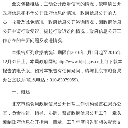
全文包括概述，主动公开政府信息的情况，依申请公开
决策公开
专题公开
政府信息和不予公开政府信息的情况，政府信息公开的人
政务服务
员、收费及减免情况，政府信息公开咨询情况，因政府信息
公开申请行政复议、提起行政诉讼的情况，政府信息公开工
个人服务
法人服务
部门服务
作存在的主要问题及改进情况。
本报告所列数据的统计期限自2016年1月1日起至2016年
便民服务
利企服务
投资项目
12月31日止。本局政府网站http://www.bjlsj.gov.cn上可下载本
中介服务
阳光政务
报告的电子版。如对本报告有任何疑问，请与北京市粮食局
办公室联系(联系电话：010-83979059)。
政民互动
一、概述
12345网上接诉即办
我要咨询
我要建议
北京市粮食局政府信息公开日常工作机构设置在局办公
室，负责推进、指导、协调、监督政府信息公开工作；牵头
参与调查
在线访谈
图说互动
编制政府信息公开指南、目录、工作年度报告和相关配套文