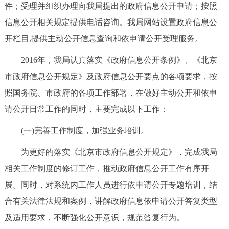
走进北京
件；受理并组织办理向我局提出的政府信息公开申请；按照
信息公开相关规定提供电话咨询。我局网站设置政府信息公
北京概况
十六区概览
人文北京
开栏目,提供主动公开信息查询和依申请公开受理服务。
2016年，我局认真落实《政府信息公开条例》、《北京
绿色北京
图说北京
视频北京
市政府信息公开规定》及政府信息公开要点的各项要求，按
多语种
照国务院、市政府的各项工作部署，在做好主动公开和依申
请公开日常工作的同时，主要完成以下工作：
ENGLISH
한국어
日本語
(一)完善工作制度，加强业务培训。
DEUTSCH
FRANÇAIS
РУССКИЙ ЯЗЫК
为更好的落实《北京市政府信息公开规定》，完成我局
相关工作制度的修订工作，推动政府信息公开工作有序开
ESPAÑOL
العربية
PORTUGUÊS
展。同时，对系统内工作人员进行依申请公开专题培训，结
合有关法律法规和案例，讲解政府信息依申请公开答复类型
ITALIANO
及适用要求，不断强化公开意识，规范答复行为。