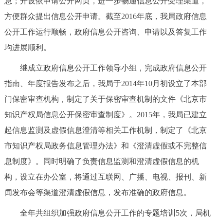
息；开设依申请公开网页，进一步畅通信息公开受理渠道，
走进北京
方便群众提出信息公开申请。截至2016年底，我局政府信息
北京概况
十六区概览
人文北京
公开工作运行顺畅，政府信息公开咨询、申请以及答复工作
均进展顺利。
绿色北京
图说北京
视频北京
继成立政府信息公开工作领导小组，完成政府信息公开
多语种
指南、年度报告发布之后，我局于2014年10月初设立了本部
门保密审查机构，制定了关于保密审查机制的文件《北京市
ENGLISH
한국어
日本語
知识产权局信息公开保密审查制度》。2015年，我局已建立
起信息监测及虚假信息澄清等相关工作机制，制定了《北京
DEUTSCH
FRANÇAIS
РУССКИЙ ЯЗЫК
市知识产权局政务信息管理办法》和《澄清虚假或不完整信
息制度》。同时明确了负责信息监测和澄清虚假信息的机
ESPAÑOL
العربية
PORTUGUÊS
构，设立在办公室，将通过互联网、广播、电视、报刊、新
闻发布会等渠道澄清虚假信息，发布准确的政府信息。
ITALIANO
全年共组织加强政府信息公开工作的专题培训5次，局机