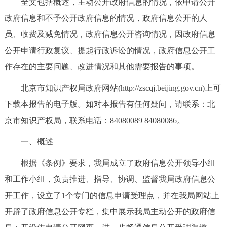
全文包括概述，主动公开政府信息的情况，依申请公开
决策公开
专题公开
政府信息和不予公开政府信息的情况，政府信息公开的人
员、收费及减免情况，政府信息公开咨询情况，因政府信息
政务服务
公开申请行政复议、提起行政诉讼的情况，政府信息公开工
个人服务
法人服务
部门服务
作存在的主要问题、改进情况和其他需要报告的事项。
北京市知识产权局政府网站(http://zscqj.beijing.gov.cn)上可
便民服务
利企服务
投资项目
下载本报告的电子版。如对本报告有任何疑问，请联系：北
京市知识产权局，联系电话：84080089 84080086。
中介服务
阳光政务
一、概述
政民互动
根据《条例》要求，我局成立了政府信息公开领导小组
12345网上接诉即办
我要咨询
我要建议
和工作小组，负责推进、指导、协调、监督我局政府信息公
开工作，设立了1个专门的信息申请受理点，并在我局网站上
参与调查
在线访谈
图说互动
开辟了政府信息公开专栏，集中展示我局主动公开的政府信