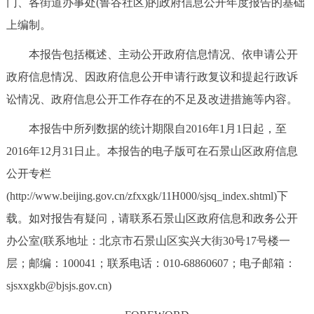
门、各街道办事处(鲁谷社区)的政府信息公开年度报告的基础
决策公开
专题公开
上编制。
政务服务
本报告包括概述、主动公开政府信息情况、依申请公开
政府信息情况、因政府信息公开申请行政复议和提起行政诉
个人服务
法人服务
部门服务
讼情况、政府信息公开工作存在的不足及改进措施等内容。
本报告中所列数据的统计期限自2016年1月1日起，至
便民服务
利企服务
投资项目
2016年12月31日止。本报告的电子版可在石景山区政府信息
中介服务
阳光政务
公开专栏
(http://www.beijing.gov.cn/zfxxgk/11H000/sjsq_index.shtml)下
政民互动
载。如对报告有疑问，请联系石景山区政府信息和政务公开
办公室(联系地址：北京市石景山区实兴大街30号17号楼一
12345网上接诉即办
我要咨询
我要建议
层；邮编：100041；联系电话：010-68860607；电子邮箱：
sjsxxgkb@bjsjs.gov.cn)
参与调查
在线访谈
图说互动