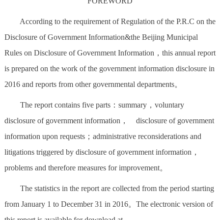
FOREWORD
走进北京
According to the requirement of Regulation of the P.R.C on the
北京概况
十六区概览
人文北京
Disclosure of Government Information&the Beijing Municipal
Rules on Disclosure of Government Information，this annual report
绿色北京
图说北京
视频北京
is prepared on the work of the government information disclosure in
多语种
2016 and reports from other governmental departments。
The report contains five parts：summary，voluntary
ENGLISH
한국어
日本語
disclosure of government information， disclosure of government
information upon requests；administrative reconsiderations and
DEUTSCH
FRANÇAIS
РУССКИЙ ЯЗЫК
litigations triggered by disclosure of government information，
ESPAÑOL
العربية
PORTUGUÊS
problems and therefore measures for improvement。
The statistics in the report are collected from the period starting
ITALIANO
from January 1 to December 31 in 2016。The electronic version of
this report is available for download at