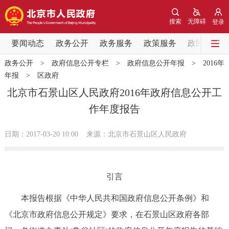
网站地图
搜索
无障碍
登录
要闻动态
要闻动态
政务公开
政务服务
政策服务
政民互动
政务公开
>
政府信息公开专栏
>
政府信息公开年报
>
2016年
党中央精神
国务院信息
中央部委动态
年报
>
区政府
北京市石景山区人民政府2016年政府信息公开工
北京要闻
会议信息
部门动态
作年度报告
各区热点
日期：2017-03-20 10:00
来源：北京市石景山区人民政府
政务公开
引言
市领导
机构职能
政策服务
本报告根据《中华人民共和国政府信息公开条例》和
政策兑现
政策解读
回应关切
《北京市政府信息公开规定》要求，在石景山区政府各部