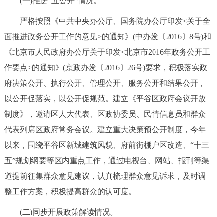
(一)推进“五公开”情况。
走进北京
严格按照《中共中央办公厅、国务院办公厅印发<关于全
北京概况
十六区概览
人文北京
面推进政务公开工作的意见>的通知》(中办发〔2016〕8号)和
《北京市人民政府办公厅关于印发<北京市2016年政务公开工
绿色北京
图说北京
视频北京
作要点>的通知》(京政办发〔2016〕26号)要求，积极落实政
多语种
府决策公开、执行公开、管理公开、服务公开和结果公开，
以公开促落实，以公开促规范。建立《平谷区政府会议开放
ENGLISH
한국어
日本語
制度》，邀请区人大代表、区政协委员、民情信息员和群众
代表列席区政府常务会议。建立重大决策预公开制度，今年
DEUTSCH
FRANÇAIS
РУССКИЙ ЯЗЫК
以来，围绕平谷区新城建筑风貌、府前街棚户区改造、“十三
五”规划纲要等区内重点工作，通过电视台、网站、报刊等渠
ESPAÑOL
العربية
PORTUGUÊS
道提前征集群众意见建议，认真梳理群众意见诉求，及时调
整工作方案，积极提高群众的认可度。
ITALIANO
(二)同步开展政策解读情况。