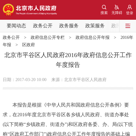
网站地图
搜索
无障碍
登录
要闻动态
要闻动态
政务公开
政务服务
政策服务
政民互动
政务公开
>
政府信息公开专栏
>
政府信息公开年报
>
2016年
党中央精神
国务院信息
中央部委动态
年报
>
区政府
北京市平谷区人民政府2016年政府信息公开工作
北京要闻
会议信息
部门动态
年度报告
各区热点
日期：2017-03-20 10:00
来源：北京市平谷区人民政府
政务公开
本报告是根据《中华人民共和国政府信息公开条例》要
市领导
机构职能
政策服务
求，在2016年度北京市平谷区各乡镇人民政府、街道办事处
(以下简称“乡镇政府、街道办”)和区政府各委、办、局(以下统
政策兑现
政策解读
回应关切
称“区政府工作部门”)政府信息公开工作年度报告的基础上编