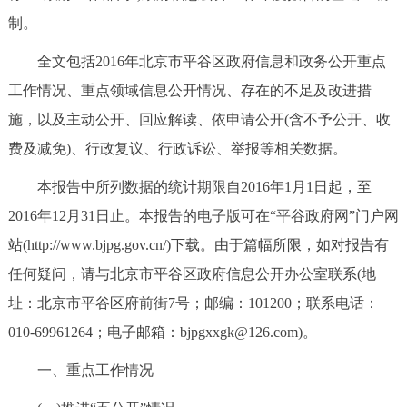
制。
决策公开
专题公开
全文包括2016年北京市平谷区政府信息和政务公开重点
政务服务
工作情况、重点领域信息公开情况、存在的不足及改进措
个人服务
法人服务
部门服务
施，以及主动公开、回应解读、依申请公开(含不予公开、收
费及减免)、行政复议、行政诉讼、举报等相关数据。
便民服务
利企服务
投资项目
本报告中所列数据的统计期限自2016年1月1日起，至
2016年12月31日止。本报告的电子版可在“平谷政府网”门户网
中介服务
阳光政务
站(http://www.bjpg.gov.cn/)下载。由于篇幅所限，如对报告有
政民互动
任何疑问，请与北京市平谷区政府信息公开办公室联系(地
址：北京市平谷区府前街7号；邮编：101200；联系电话：
12345网上接诉即办
我要咨询
我要建议
010-69961264；电子邮箱：bjpgxxgk@126.com)。
一、重点工作情况
参与调查
在线访谈
图说互动