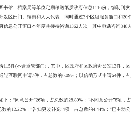
馆、档案局等单位定期移送纸质政府信息1116份；编制刊发
公报分发区部门、镇街和人大代表，同时通过3个区级服务窗口和2
信息公开窗口本年度共接待咨询1362人次，其中电话咨询848
115件(不含垂管部门)，其中，区政府和区政府办公室13件，区
；通过互联网申请7件，占总数的6.09%；以信函形式申请64件，占
同意公开”26项，占总数的28.89%；“不同意公开”8项，占总
数的12.22%；“告知更改补充”4项，占总数的4.44%；“已主动公