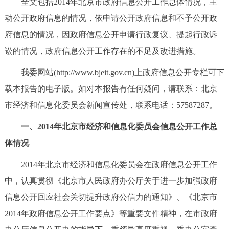
全文包括2014年北京市政府信息公开工作总体情况，主
决策公开
专题公开
动公开政府信息的情况，依申请公开政府信息和不予公开政
府信息的情况，因政府信息公开申请行政复议、提起行政诉
政务服务
讼的情况，政府信息公开工作存在的不足及改进措施。
个人服务
法人服务
部门服务
我委网站(http://www.bjeit.gov.cn)上政府信息公开专栏可下
载本报告的电子版。如对本报告有任何疑问，请联系：北京
便民服务
利企服务
投资项目
市经济和信息化委员会新闻宣传处，联系电话：57587287。
中介服务
阳光政务
一、2014年北京市经济和信息化委员会信息公开工作总
体情况
政民互动
2014年北京市经济和信息化委员会在政府信息公开工作
12345网上接诉即办
我要咨询
我要建议
中，认真贯彻《北京市人民政府办公厅关于进一步加强政府
信息公开回应社会关切提升政府公信力的通知》、《北京市
参与调查
在线访谈
图说互动
2014年政府信息公开工作要点》等重要文件精神，在市政府