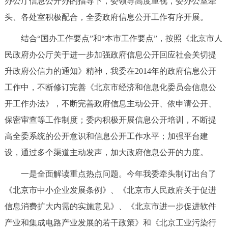
办公厅信息公开办的指导下，委领导高度重视，委办公室牵
走进北京
头、各处室积极配合，全委政府信息公开工作有序开展。
北京概况
十六区概览
人文北京
结合“国办工作要点”和“本市工作要点”，按照《北京市人
民政府办公厅关于进一步加强政府信息公开回应社会关切提
绿色北京
图说北京
视频北京
升政府公信力的通知》精神，我委在2014年的政府信息公开
多语种
工作中，不断修订完善《北京市经济和信息化委员会信息公
开工作办法》，不断完善政府信息主动公开、依申请公开、
ENGLISH
한국어
日本語
保密审查等工作制度；委内积极开展信息公开培训，不断提
高全委系统的公开意识和信息公开工作水平；加强平台建
DEUTSCH
FRANÇAIS
РУССКИЙ ЯЗЫК
设，通过多个渠道主动发声，加大政府信息公开的力度。
ESPAÑOL
العربية
PORTUGUÊS
一是全面解读重点热点问题。今年我委牵头制订出台了
《北京市中小企业发展条例》、《北京市人民政府关于促进
ITALIANO
信息消费扩大内需的实施意见》、《北京市进一步促进软件
产业和集成电路产业发展的若干政策》和《北京工业污染行