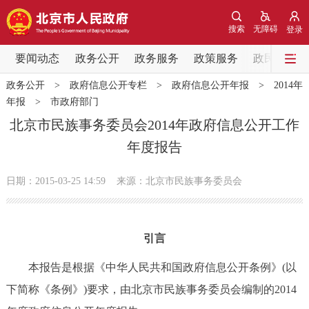
网站地图
搜索
无障碍
登录
要闻动态
要闻动态
政务公开
政务服务
政策服务
政民互动
政务公开
>
政府信息公开专栏
>
政府信息公开年报
>
2014年
党中央精神
国务院信息
中央部委动态
年报
>
市政府部门
北京市民族事务委员会2014年政府信息公开工作
北京要闻
会议信息
部门动态
年度报告
各区热点
日期：2015-03-25 14:59
来源：北京市民族事务委员会
政务公开
引言
市领导
机构职能
政策服务
本报告是根据《中华人民共和国政府信息公开条例》(以
政策兑现
政策解读
回应关切
下简称《条例》)要求，由北京市民族事务委员会编制的2014