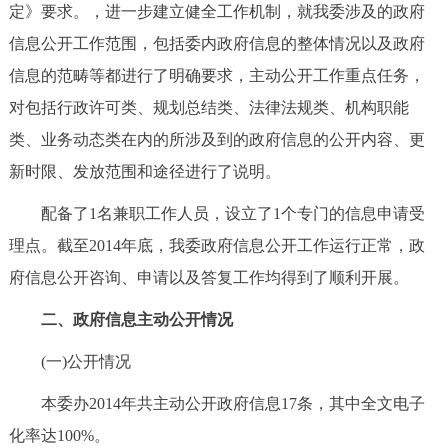
走进北京
定》要求。，进一步建立健全工作机制，就我委涉及的政府
信息公开工作范围，包括委内政府信息的整体情况以及政府
北京概况
十六区概览
人文北京
信息的范畴等都进行了明确要求，主动公开工作重点任务，
对包括行政许可类、规划总结类、法律法规类、机构职能
绿色北京
图说北京
视频北京
类、业务动态类在内的所涉及到的政府信息的公开内容、更
多语种
新时限、发放范围和途径进行了说明。
配备了1名兼职工作人员，设立了1个专门的信息申请受
ENGLISH
한국어
日本語
理点。截至2014年底，我委政府信息公开工作运行正常，政
府信息公开咨询、申请以及答复工作均得到了顺利开展。
DEUTSCH
FRANÇAIS
РУССКИЙ ЯЗЫК
二、政府信息主动公开情况
ESPAÑOL
العربية
PORTUGUÊS
(一)公开情况
ITALIANO
本委办2014年共主动公开政府信息17条，其中全文电子
化率达100%。