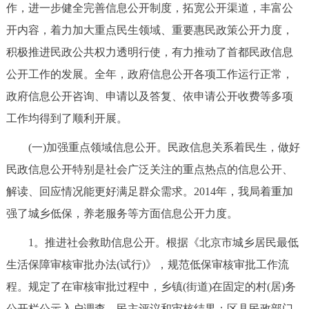
走进北京
作，进一步健全完善信息公开制度，拓宽公开渠道，丰富公
开内容，着力加大重点民生领域、重要惠民政策公开力度，
北京概况
十六区概览
人文北京
积极推进民政公共权力透明行使，有力推动了首都民政信息
公开工作的发展。全年，政府信息公开各项工作运行正常，
绿色北京
图说北京
视频北京
政府信息公开咨询、申请以及答复、依申请公开收费等多项
多语种
工作均得到了顺利开展。
(一)加强重点领域信息公开。民政信息关系着民生，做好
ENGLISH
한국어
日本語
民政信息公开特别是社会广泛关注的重点热点的信息公开、
解读、回应情况能更好满足群众需求。2014年，我局着重加
DEUTSCH
FRANÇAIS
РУССКИЙ ЯЗЫК
强了城乡低保，养老服务等方面信息公开力度。
ESPAÑOL
العربية
PORTUGUÊS
1。推进社会救助信息公开。根据《北京市城乡居民最低
生活保障审核审批办法(试行)》，规范低保审核审批工作流
ITALIANO
程。规定了在审核审批过程中，乡镇(街道)在固定的村(居)务
公开栏公示入户调查、民主评议和审核结果；区县民政部门