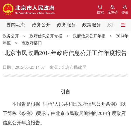
网站地图
搜索
无障碍
登录
要闻动态
要闻动态
政务公开
政务服务
政策服务
政民互动
政务公开
>
政府信息公开专栏
>
政府信息公开年报
>
2014年
党中央精神
国务院信息
中央部委动态
年报
>
市政府部门
北京市民政局2014年政府信息公开工作年度报告
北京要闻
会议信息
部门动态
日期：2015-03-25 14:57
来源：北京市民政局
各区热点
政务公开
引言
市领导
机构职能
政策服务
本报告是根据《中华人民共和国政府信息公开条例》(以
下简称《条例》)要求，由北京市民政局编制的2014年度政府
政策兑现
政策解读
回应关切
信息公开年度报告。