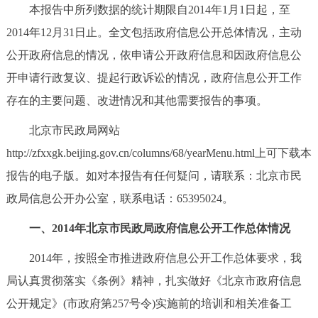
本报告中所列数据的统计期限自2014年1月1日起，至
决策公开
专题公开
2014年12月31日止。全文包括政府信息公开总体情况，主动
政务服务
公开政府信息的情况，依申请公开政府信息和因政府信息公
开申请行政复议、提起行政诉讼的情况，政府信息公开工作
个人服务
法人服务
部门服务
存在的主要问题、改进情况和其他需要报告的事项。
北京市民政局网站
便民服务
利企服务
投资项目
http://zfxxgk.beijing.gov.cn/columns/68/yearMenu.html上可下载本
中介服务
阳光政务
报告的电子版。如对本报告有任何疑问，请联系：北京市民
政局信息公开办公室，联系电话：65395024。
政民互动
一、2014年北京市民政局政府信息公开工作总体情况
12345网上接诉即办
我要咨询
我要建议
2014年，按照全市推进政府信息公开工作总体要求，我
局认真贯彻落实《条例》精神，扎实做好《北京市政府信息
参与调查
在线访谈
图说互动
公开规定》(市政府第257号令)实施前的培训和相关准备工