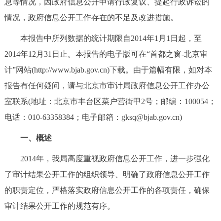
息等情况，因政府信息公开申请行政复议、提起行政诉讼的
决策公开
专题公开
情况，政府信息公开工作存在的不足及改进措施。
政务服务
本报告中所列数据的统计期限自2014年1月1日起，至
2014年12月31日止。本报告的电子版可在“首都之窗-北京审
个人服务
法人服务
部门服务
计”网站(http://www.bjab.gov.cn)下载。由于篇幅有限，如对本
报告有任何疑问，请与北京市审计局政府信息公开工作办公
便民服务
利企服务
投资项目
室联系(地址：北京市丰台区菜户营街甲2号；邮编：100054；
电话：010-63358384；电子邮箱：gksq@bjab.gov.cn)
中介服务
阳光政务
一、概述
政民互动
2014年，我局高度重视政府信息公开工作，进一步强化
12345网上接诉即办
我要咨询
我要建议
了审计结果公开工作的组织领导、明确了政府信息公开工作
的职责定位，严格落实政府信息公开工作的各项责任，确保
参与调查
在线访谈
图说互动
审计结果公开工作的规范有序。