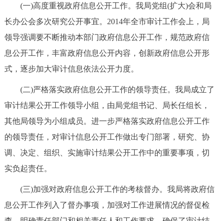
走进北京
(一)高度重视政府信息公开工作。我局党组(扩大)会和局
长办公会多次研究公开事宜。2014年全市审计工作会上，局
北京概况
十六区概览
人文北京
领导强调要不断推动本部门政府信息公开工作，规范政府信
息公开工作，丰富政府信息公开内容，创新政府信息公开形
绿色北京
图说北京
视频北京
式，逐步加大审计信息依法公开力度。
多语种
(二)严格落实政府信息公开工作的领导责任。我局成立了
审计结果公开工作领导小组，由局党组书记、局长任组长，
ENGLISH
한국어
日本語
其他局领导为小组成员。进一步严格落实政府信息公开工作
的领导责任，对审计信息公开工作做出专门部署，研究、协
DEUTSCH
FRANÇAIS
РУССКИЙ ЯЗЫК
调、决定、组织、实施审计结果公开工作中的重要事项，切
ESPAÑOL
العربية
PORTUGUÊS
实负起责任。
(三)加强对政府信息公开工作的考核督办。我局将政府信
ITALIANO
息公开工作列入了督办事项，加强对工作进展情况的督促检
查，明确责任部门和相关责任人和工作要求，确保了审计结