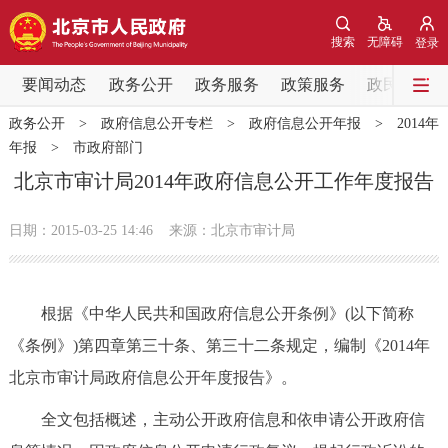
网站地图
搜索
无障碍
登录
要闻动态
要闻动态
政务公开
政务服务
政策服务
政民互动
政务公开
>
政府信息公开专栏
>
政府信息公开年报
>
2014年
党中央精神
国务院信息
中央部委动态
年报
>
市政府部门
北京市审计局2014年政府信息公开工作年度报告
北京要闻
会议信息
部门动态
日期：2015-03-25 14:46
来源：北京市审计局
各区热点
政务公开
根据《中华人民共和国政府信息公开条例》(以下简称
《条例》)第四章第三十条、第三十二条规定，编制《2014年
市领导
机构职能
政策服务
北京市审计局政府信息公开年度报告》。
政策兑现
政策解读
回应关切
全文包括概述，主动公开政府信息和依申请公开政府信