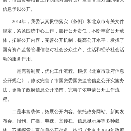
决策公开
专题公开
信息予以公开。
2014年，我委认真贯彻落实《条例》和北京市有关文件
政务服务
规定，紧紧围绕中心工作，履行公开责任，不断丰富公开载
个人服务
法人服务
部门服务
体，拓展公开内容，完善公开机制，提高公开水平，发挥了
国有资产监督管理信息对社会公众生产、生活和经济社会活
便民服务
利企服务
投资项目
动的服务作用。
一是完善制度，优化工作流程。根据《北京市政府信息
中介服务
阳光政务
公开规定》，修改完善了市国资委国资监管信息公开实施办
政民互动
法，更新了政府信息公开指南，完善了依申请公开工作流
程。
12345网上接诉即办
我要咨询
我要建议
二是丰富载体，拓展公开内容。依托政务网站、新闻发
参与调查
在线访谈
图说互动
布会、报刊、广播、电视、宣传栏、信息显示屏等多种载
体，不断探索丰富信息公开渠道。按照《北京市2014年政府