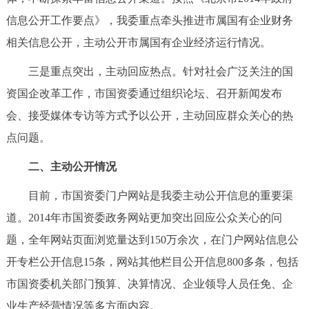
走进北京
信息公开工作要点》，我委重点牵头推进市属国有企业财务
北京概况
十六区概览
人文北京
相关信息公开，主动公开市属国有企业经济运行情况。
三是重点突出，主动回应热点。针对社会广泛关注的国
绿色北京
图说北京
视频北京
资国企改革工作，市国资委通过组织论坛、召开新闻发布
会、接受媒体专访等方式予以公开，主动回应群众关心的热
多语种
点问题。
ENGLISH
한국어
日本語
二、主动公开情况
DEUTSCH
FRANÇAIS
РУССКИЙ ЯЗЫК
目前，市国资委门户网站是我委主动公开信息的重要渠
道。2014年市国资委政务网站更加突出回应公众关心的问
ESPAÑOL
العربية
PORTUGUÊS
题，全年网站页面浏览量达到150万余次，在门户网站信息公
开专栏公开信息15条，网站其他栏目公开信息800多条，包括
ITALIANO
市国资委机关部门预算、决算情况、企业领导人员任免、企
业生产经营情况等多方面内容。