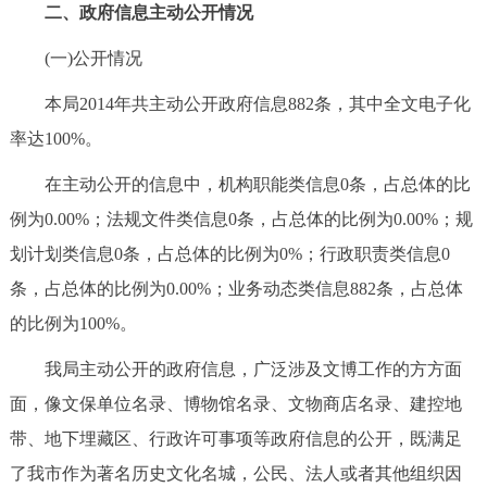
走进北京
二、政府信息主动公开情况
(一)公开情况
北京概况
十六区概览
人文北京
本局2014年共主动公开政府信息882条，其中全文电子化
绿色北京
图说北京
视频北京
率达100%。
在主动公开的信息中，机构职能类信息0条，占总体的比
多语种
例为0.00%；法规文件类信息0条，占总体的比例为0.00%；规
ENGLISH
한국어
日本語
划计划类信息0条，占总体的比例为0%；行政职责类信息0
条，占总体的比例为0.00%；业务动态类信息882条，占总体
DEUTSCH
FRANÇAIS
РУССКИЙ ЯЗЫК
的比例为100%。
我局主动公开的政府信息，广泛涉及文博工作的方方面
ESPAÑOL
العربية
PORTUGUÊS
面，像文保单位名录、博物馆名录、文物商店名录、建控地
ITALIANO
带、地下埋藏区、行政许可事项等政府信息的公开，既满足
了我市作为著名历史文化名城，公民、法人或者其他组织因