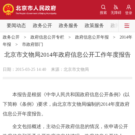
网站地图
搜索
无障碍
登录
要闻动态
要闻动态
政务公开
政务服务
政策服务
政民互动
政务公开
>
政府信息公开专栏
>
政府信息公开年报
>
2014年
党中央精神
国务院信息
中央部委动态
年报
>
市政府部门
北京市文物局2014年政府信息公开工作年度报告
北京要闻
会议信息
部门动态
日期：2015-03-25 14:40
来源：北京市文物局
各区热点
政务公开
本报告是根据《中华人民共和国政府信息公开条例》(以
下简称《条例》)要求，由北京市文物局编制的2014年度政府
市领导
机构职能
政策服务
信息公开年度报告。
政策兑现
政策解读
回应关切
全文包括概述，主动公开政府信息的情况，依申请公开