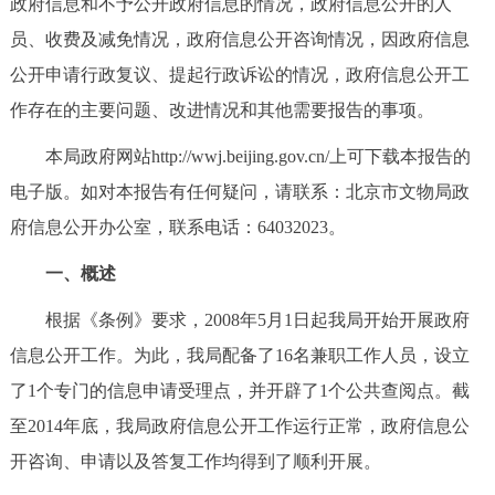
政府信息和不予公开政府信息的情况，政府信息公开的人
决策公开
专题公开
员、收费及减免情况，政府信息公开咨询情况，因政府信息
公开申请行政复议、提起行政诉讼的情况，政府信息公开工
政务服务
作存在的主要问题、改进情况和其他需要报告的事项。
个人服务
法人服务
部门服务
本局政府网站http://wwj.beijing.gov.cn/上可下载本报告的
电子版。如对本报告有任何疑问，请联系：北京市文物局政
便民服务
利企服务
投资项目
府信息公开办公室，联系电话：64032023。
中介服务
阳光政务
一、概述
根据《条例》要求，2008年5月1日起我局开始开展政府
政民互动
信息公开工作。为此，我局配备了16名兼职工作人员，设立
12345网上接诉即办
我要咨询
我要建议
了1个专门的信息申请受理点，并开辟了1个公共查阅点。截
至2014年底，我局政府信息公开工作运行正常，政府信息公
参与调查
在线访谈
图说互动
开咨询、申请以及答复工作均得到了顺利开展。