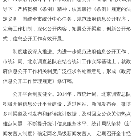
走进北京
导下，严格贯彻《条例》精神，认真履行《条例》规定的法
北京概况
十六区概览
人文北京
定义务，围绕全市统计中心任务，规范政府信息公开程序，
完善工作机制，深化公开内容，拓展公开渠道，创新公开形
绿色北京
图说北京
视频北京
式，信息公开工作有效开展。
制度建设深入推进。为进一步规范政府信息公开工作，
多语种
市统计局、北京调查总队在结合统计工作实际基础上，就政
ENGLISH
한국어
日本語
府信息公开工作相关制度广泛征求各处室意见，形成《政府
信息公开工作管理规定》修订稿。
DEUTSCH
FRANÇAIS
РУССКИЙ ЯЗЫК
公开平台制度健全。2014年，市统计局、北京调查总队
积极开展信息公开平台建设，通过网站、新闻发布会、微博
ESPAÑOL
العربية
PORTUGUÊS
多种渠道及时发布和解读统计数据，及时回应公众关切热点
ITALIANO
难点问题，不断提升统计信息服务水平。统计局队坚持《新
闻发言人制度》确定两名局级新闻发言人，定期召开全市经