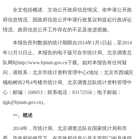
决策公开
专题公开
全文包括概述、主动公开政府信息情况、依申请公开政
府信息情况、因政府信息公开申请行政复议和提起行政诉讼
政务服务
情况、政府信息公开工作存在的不足及改进措施。
个人服务
法人服务
部门服务
本报告所列数据的统计期限自2014年1月1日起，至2014
年12月31日止。本报告的电子版可在市统计局、北京调查总
便民服务
利企服务
投资项目
队网站http://www.bjstats.gov.cn下载。如对本报告有任何疑
问，请联系：北京市统计资料管理中心(地址：北京市西城区
中介服务
阳光政务
槐柏树街2号4号楼市统计局、北京调查总队统计资料管理中
政民互动
心；邮编：100053；联系电话：83172556；电子邮箱：
tjgk@bjstats.gov.cn)。
12345网上接诉即办
我要咨询
我要建议
一、概述
参与调查
在线访谈
图说互动
2014年，市统计局、北京调查总队在国家统计局和市
委、市政府的领导下，在市政府信息公开主管部门的具体指