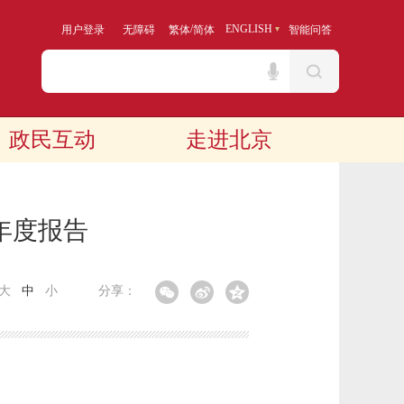
/
ENGLISH
用户登录
无障碍
繁体
简体
智能问答
政民互动
走进北京
年度报告
大
中
小
分享：