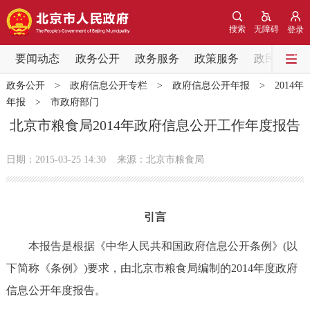
网站地图
搜索
无障碍
登录
要闻动态
要闻动态
政务公开
政务服务
政策服务
政民互动
政务公开
>
政府信息公开专栏
>
政府信息公开年报
>
2014年
党中央精神
国务院信息
中央部委动态
年报
>
市政府部门
北京市粮食局2014年政府信息公开工作年度报告
北京要闻
会议信息
部门动态
日期：2015-03-25 14:30
来源：北京市粮食局
各区热点
政务公开
引言
市领导
机构职能
政策服务
本报告是根据《中华人民共和国政府信息公开条例》(以
下简称《条例》)要求，由北京市粮食局编制的2014年度政府
政策兑现
政策解读
回应关切
信息公开年度报告。