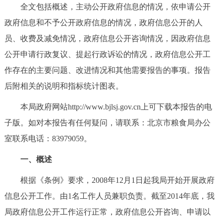
全文包括概述，主动公开政府信息的情况，依申请公开
决策公开
专题公开
政府信息和不予公开政府信息的情况，政府信息公开的人
政务服务
员、收费及减免情况，政府信息公开咨询情况，因政府信息
公开申请行政复议、提起行政诉讼的情况，政府信息公开工
个人服务
法人服务
部门服务
作存在的主要问题、改进情况和其他需要报告的事项。报告
后附相关的说明和指标统计图表。
便民服务
利企服务
投资项目
本局政府网站http://www.bjlsj.gov.cn上可下载本报告的电
中介服务
阳光政务
子版。如对本报告有任何疑问，请联系：北京市粮食局办公
室联系电话：83979059。
政民互动
一、概述
12345网上接诉即办
我要咨询
我要建议
根据《条例》要求，2008年12月1日起我局开始开展政府
信息公开工作。由1名工作人员兼职负责。截至2014年底，我
参与调查
在线访谈
图说互动
局政府信息公开工作运行正常，政府信息公开咨询、申请以