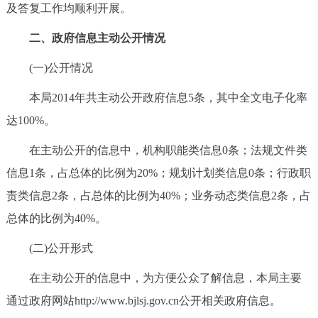
走进北京
及答复工作均顺利开展。
二、政府信息主动公开情况
北京概况
十六区概览
人文北京
(一)公开情况
绿色北京
图说北京
视频北京
本局2014年共主动公开政府信息5条，其中全文电子化率
达100%。
多语种
在主动公开的信息中，机构职能类信息0条；法规文件类
ENGLISH
한국어
日本語
信息1条，占总体的比例为20%；规划计划类信息0条；行政职
责类信息2条，占总体的比例为40%；业务动态类信息2条，占
DEUTSCH
FRANÇAIS
РУССКИЙ ЯЗЫК
总体的比例为40%。
ESPAÑOL
العربية
PORTUGUÊS
(二)公开形式
在主动公开的信息中，为方便公众了解信息，本局主要
ITALIANO
通过政府网站http://www.bjlsj.gov.cn公开相关政府信息。