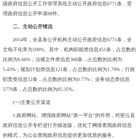
走进北京
级政府信息公开工作管理系统主动公开政府信息6771条，受
理政府信息公开申请88件。
北京概况
十六区概览
人文北京
二、主动公开情况
绿色北京
图说北京
视频北京
2014年，全县各公开机构主动公开政府信息6771条，全
文电子化率为100%。其中，机构职能类信息451条，占总数的
多语种
比例为6.66%；法规文件类信息368条，占总数的比例为
ENGLISH
한국어
日本語
5.43%；规划计划类信息121条，占总数的比例为1.79%；行政
职责类信息52条，占总数的比例为0.77%；业务动态类信息
DEUTSCH
FRANÇAIS
РУССКИЙ ЯЗЫК
5779条，占总数的比例为85.35%。
(一)主要公开渠道
ESPAÑOL
العربية
PORTUGUÊS
1.政府网站。增强政府网站“第一平台”的作用，对密云县
ITALIANO
政府信息公开专栏进行升级改版，优化了网络查阅政府信息
的模式，为公众查阅政府信息提供更加优质的服务。