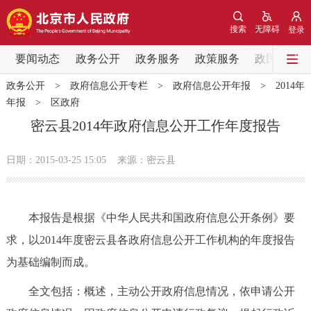
网站地图
搜索
无障碍
登录
要闻动态
要闻动态
政务公开
政务服务
政策服务
政民互动
政务公开
>
政府信息公开专栏
>
政府信息公开年报
>
2014年
党中央精神
国务院信息
中央部委动态
年报
>
区政府
密云县2014年政府信息公开工作年度报告
北京要闻
会议信息
部门动态
日期：2015-03-25 15:05
来源：密云县
各区热点
政务公开
本报告是根据《中华人民共和国政府信息公开条例》要
求，以2014年度密云县各政府信息公开工作机构的年度报告
市领导
机构职能
政策服务
为基础编制而成。
政策兑现
政策解读
回应关切
全文包括：概述，主动公开政府信息情况，依申请公开