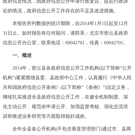
政府信息情况，因政府信息公开申请行政复议、提起行政诉
决策公开
专题公开
讼的情况，政府信息公开工作存在的不足及改进措施。
政务服务
本报告所列数据的统计期限，自2014年1月1日起至12月
31日止。如对报告有任何疑问，请联系：北京市密云县政府
个人服务
法人服务
部门服务
信息公开办公室，联系电话：69042701，传真：69042701。
一、概述
便民服务
利企服务
投资项目
2014年，密云县各政府信息公开工作机构(以下简称“公开
中介服务
阳光政务
机构”)紧紧围绕县委、县政府中心工作，认真履行《中华人民
共和国政府信息公开条例》(以下简称“《条例》”)法定义务，
政民互动
继续扎实推进全县政府信息公开工作，在健全机制制度、深
12345网上接诉即办
我要咨询
我要建议
化主动公开、规范依申请公开、加强监督考核、强化交流培
训和推进业务研究等方面取得较好成效。
参与调查
在线访谈
图说互动
全年全县各公开机构(不包含垂直管理部门)通过市、县两