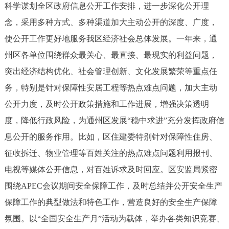
走进北京
科学谋划全区政府信息公开工作安排，进一步深化公开理
念，采用多种方式、多种渠道加大主动公开的深度、广度，
北京概况
十六区概览
人文北京
使公开工作更好地服务我区经济社会总体发展。一年来，通
州区各单位围绕群众最关心、最直接、最现实的利益问题，
绿色北京
图说北京
视频北京
突出经济结构优化、社会管理创新、文化发展繁荣等重点任
多语种
务，特别是针对保障性安居工程等热点难点问题，加大主动
公开力度，及时公开政策措施和工作进展，增强决策透明
ENGLISH
한국어
日本語
度，降低行政风险，为通州区发展“稳中求进”充分发挥政府信
息公开的服务作用。比如，区住建委特别针对保障性住房、
DEUTSCH
FRANÇAIS
РУССКИЙ ЯЗЫК
征收拆迁、物业管理等百姓关注的热点难点问题利用报刊、
电视等媒体公开信息，对百姓诉求及时回应。区安监局紧密
ESPAÑOL
العربية
PORTUGUÊS
围绕APEC会议期间安全保障工作，及时总结并公开安全生产
保障工作的典型做法和特色工作，营造良好的安全生产保障
ITALIANO
氛围。以“全国安全生产月”活动为载体，举办各类知识竞赛、