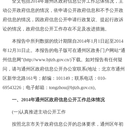
全文包括2014年通州区政府信息公开工作总体情况，主
决策公开
专题公开
动公开政府信息的情况，依申请公开政府信息和不予公开政
府信息的情况，因政府信息公开申请行政复议、提起行政诉
政务服务
讼的情况，政府信息公开工作存在不足及改进措施。
个人服务
法人服务
部门服务
本报告中所列数据的统计期限自2014年1月1日起至2014
年12月31日止。本报告的电子版可在通州区政务门户网站“通
便民服务
利企服务
投资项目
州信息网”(http://www.bjtzh.gov.cn/)下载。如对报告有任何疑
问，请与通州区政府信息公开办公室联系(地址：北京市通州
中介服务
阳光政务
区新华北路161号；邮编：101149；联系电话：010-
政民互动
69543226；电子邮箱：tongzhou@bjtzh.gov.cn)。
一、2014年通州区政府信息公开工作总体情况
12345网上接诉即办
我要咨询
我要建议
(一)认真推进主动公开工作
参与调查
在线访谈
图说互动
按照北京市关于政府信息公开的总体要求，通州区年初