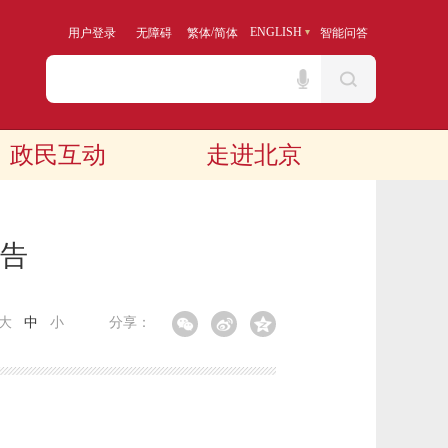
/
ENGLISH
用户登录
无障碍
繁体
简体
智能问答
政民互动
走进北京
报告
大
中
小
分享：