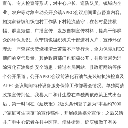
宣传、专人检查等形式，对中心户长、巡防队员、镇域内企
业、农户等对象主动公开乡镇APEC会议期间重点督查内容。
如沈家营镇组织包村工作队下村轮流值守，在各村悬挂横
幅、群发短信、广播宣传、发放自制宣传材料，提高干部群
众的环保意识。永宁镇也组织机关干部进村入户，宣传环保
理念，严查露天焚烧和渣土苫盖不严等行为，全力保障APEC
期间的空气质量。其他政府部门也积极公开，县质监局为消
除液化石油爆炸安全隐患，通过本局网站、县政府网站等多
个公开渠道，公开APEC会议前液化石油气充装站执法检查及
APEC会议期间特种设备服务保障工作部署会情况。单独两孩
政策宣传到位。我县人口和计生委在单独两孩政策正式出台
后，第一时间在《延庆报》2版头条刊登了题为“本县约7000
户家庭可生两孩”的宣传稿件，开展纸质媒介宣传；之后又请
县广电中心记者在县中医院、儒林街道、延庆镇做了有关