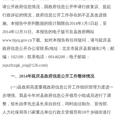
请公开政府信息情况，因政府信息公开申请行政复议、提起
决策公开
专题公开
行政诉讼的情况，政府信息公开工作存在的不足及改进措
政务服务
施。本报告中所列数据的统计期限自2014年1月1日起，至
2014年12月31日。本报告的电子版可在县政府网站
个人服务
法人服务
部门服务
www.bjyq.gov.cn下载。如对本报告有任何疑问，请与延庆县
政府信息公开办公室联系(地址：北京市延庆县新城街2号；邮
便民服务
利企服务
投资项目
编：102100；联系电话：69146200；电子邮箱：
中介服务
阳光政务
yqxzfxxgk_ysq@126.com)
一、2014年延庆县政府信息公开工作整体情况
政民互动
(一)县政府高度重视政府信息公开工作组织管理力度进一
12345网上接诉即办
我要咨询
我要建议
步增强。我县今年对县政府信息公开领导小组成员进行了调
整，组长由李先忠县长亲自担任，同时由法制办、宣传部、
参与调查
在线访谈
图说互动
人力社保局等15家重点单位行政主管领导和18个乡镇街道行