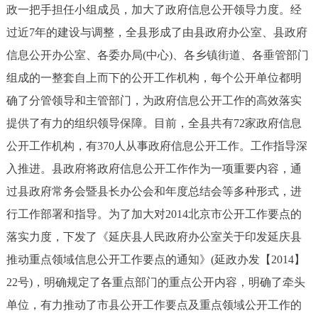
走进北京
政一把手担任小组成员，加大了政府信息公开领导力度。经
过近7年的建设与调整，全县形成了由县政府办公室、县政府
北京概况
十六区概览
人文北京
信息公开办公室、各委办局(中心)、各乡镇街道、各垂管部门
组成的一整套自上而下的公开工作机构，每个公开单位都明
绿色北京
图说北京
视频北京
确了分管领导和主管部门，为政府信息公开工作的高效落实
多语种
提供了有力的组织领导保障。目前，全县共有72家政府信息
公开工作机构，有370人从事政府信息公开工作。工作指导深
ENGLISH
한국어
日本語
入推进。县政府将政府信息公开工作作为一项重要内容，通
过县政府常务会暨县长办公会和年度总结会等多种形式，进
DEUTSCH
FRANÇAIS
РУССКИЙ ЯЗЫК
行工作部署和指导。为了加大对2014北京市公开工作要点的
落实力度，下发了《延庆县人民政府办公室关于印发延庆县
ESPAÑOL
العربية
PORTUGUÊS
推动重点领域信息公开工作要点的通知》(延政办发【2014】
22号)，明确规定了各重点部门的重点公开内容，明确了牵头
ITALIANO
单位，有力推动了市县公开工作要点及重点领域公开工作的