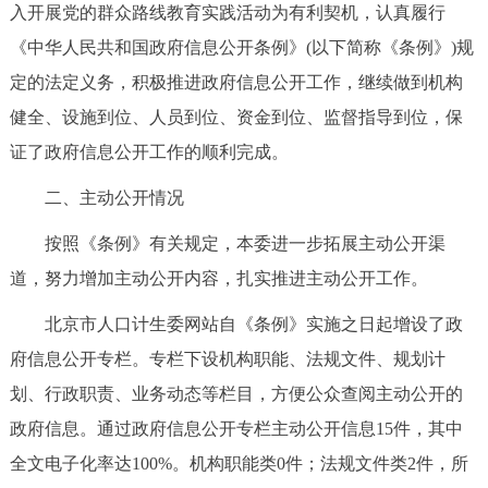
走进北京
入开展党的群众路线教育实践活动为有利契机，认真履行
《中华人民共和国政府信息公开条例》(以下简称《条例》)规
北京概况
十六区概览
人文北京
定的法定义务，积极推进政府信息公开工作，继续做到机构
健全、设施到位、人员到位、资金到位、监督指导到位，保
绿色北京
图说北京
视频北京
证了政府信息公开工作的顺利完成。
多语种
二、主动公开情况
ENGLISH
한국어
日本語
按照《条例》有关规定，本委进一步拓展主动公开渠
道，努力增加主动公开内容，扎实推进主动公开工作。
DEUTSCH
FRANÇAIS
РУССКИЙ ЯЗЫК
北京市人口计生委网站自《条例》实施之日起增设了政
府信息公开专栏。专栏下设机构职能、法规文件、规划计
ESPAÑOL
العربية
PORTUGUÊS
划、行政职责、业务动态等栏目，方便公众查阅主动公开的
政府信息。通过政府信息公开专栏主动公开信息15件，其中
ITALIANO
全文电子化率达100%。机构职能类0件；法规文件类2件，所