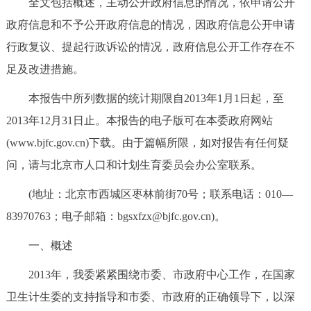
全文包括概述，主动公开政府信息的情况，依申请公开
决策公开
专题公开
政府信息和不予公开政府信息的情况，因政府信息公开申请
行政复议、提起行政诉讼的情况，政府信息公开工作存在不
政务服务
足及改进措施。
个人服务
法人服务
部门服务
本报告中所列数据的统计期限自2013年1月1日起，至
2013年12月31日止。本报告的电子版可在本委政府网站
便民服务
利企服务
投资项目
(www.bjfc.gov.cn)下载。由于篇幅所限，如对报告有任何疑
问，请与北京市人口和计划生育委员会办公室联系。
中介服务
阳光政务
(地址：北京市西城区枣林前街70号；联系电话：010—
政民互动
83970763；电子邮箱：bgsxfzx@bjfc.gov.cn)。
12345网上接诉即办
我要咨询
我要建议
一、概述
2013年，我委紧紧围绕市委、市政府中心工作，在国家
参与调查
在线访谈
图说互动
卫生计生委的支持指导和市委、市政府的正确领导下，以深