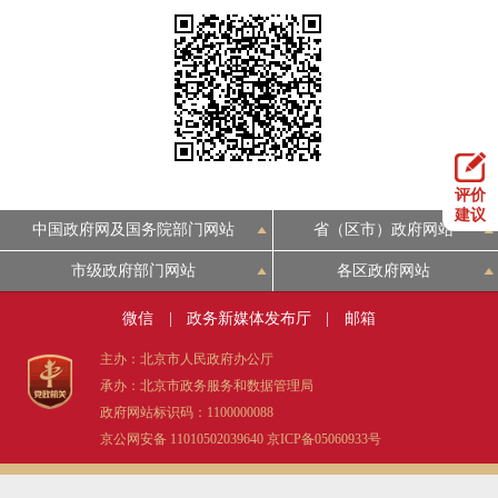
决策公开
专题公开
政务服务
个人服务
法人服务
部门服务
评价
便民服务
利企服务
投资项目
建议
中国政府网及国务院部门网站
省（区市）政府网站
市级政府部门网站
各区政府网站
中介服务
阳光政务
微信
|
政务新媒体发布厅
|
邮箱
政民互动
主办：北京市人民政府办公厅
12345网上接诉即办
我要咨询
我要建议
承办：北京市政务服务和数据管理局
政府网站标识码：1100000088
京公网安备 11010502039640
京ICP备05060933号
参与调查
在线访谈
图说互动