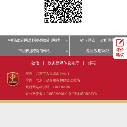
决策公开
专题公开
政务服务
个人服务
法人服务
部门服务
中国政府网及国务院部门网站
省（区市）政府网站
评价
市级政府部门网站
各区政府网站
便民服务
利企服务
投资项目
建议
微信
|
政务新媒体发布厅
|
邮箱
中介服务
阳光政务
主办：北京市人民政府办公厅
承办：北京市政务服务和数据管理局
政民互动
政府网站标识码：1100000088
京公网安备 11010502039640
京ICP备05060933号
12345网上接诉即办
我要咨询
我要建议
参与调查
在线访谈
图说互动