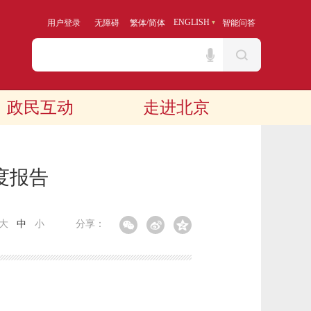
/
ENGLISH
用户登录
无障碍
繁体
简体
智能问答
政民互动
走进北京
度报告
大
中
小
分享：