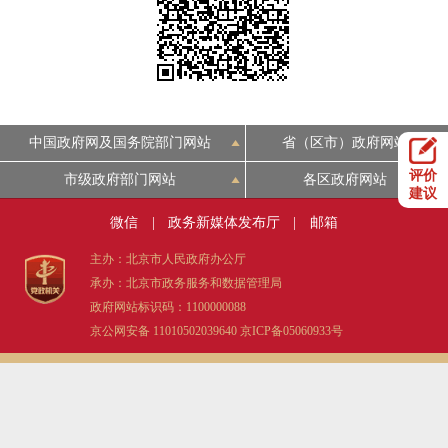
决策公开
专题公开
政务服务
个人服务
法人服务
部门服务
中国政府网及国务院部门网站
省（区市）政府网站
评价
市级政府部门网站
各区政府网站
便民服务
利企服务
投资项目
建议
微信
|
政务新媒体发布厅
|
邮箱
中介服务
阳光政务
主办：北京市人民政府办公厅
承办：北京市政务服务和数据管理局
政民互动
政府网站标识码：1100000088
京公网安备 11010502039640
京ICP备05060933号
12345网上接诉即办
我要咨询
我要建议
参与调查
在线访谈
图说互动