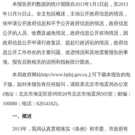
本报告所列数据的统计期限自2013年1月1日起，至2013
决策公开
专题公开
年12月31日止。全文包括概述，主动公开政府信息的情况，
政务服务
依申请公开政府信息和不予公开政府信息的情况，政府信息
公开的人员、收费及减免情况，政府信息公开咨询情况，因
个人服务
法人服务
部门服务
政府信息公开申请行政复议、提起行政诉讼的情况，政府信
息公开工作存在的主要问题、改进情况和其他需要报告的事
便民服务
利企服务
投资项目
项。报告后附相关的说明和指标统计图表。
中介服务
阳光政务
本局政府网站http://www.bjdzj.gov.cn上可下载本报告的电
子版。如对本报告有任何疑问，请联系北京市地震局办公室
政民互动
(地址：北京市海淀区苏州街28号北京市地震局505室；邮编：
100080；电话：62614162)。
12345网上接诉即办
我要咨询
我要建议
一、概述
参与调查
在线访谈
图说互动
2013年，我局认真贯彻落实《条例》和市委、市政府有