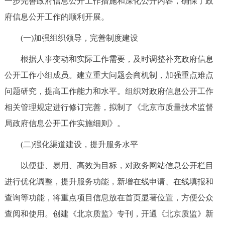
一步完善政府信息公开工作措施和深化公开内容，确保了政
走进北京
府信息公开工作的顺利开展。
北京概况
十六区概览
人文北京
(一)加强组织领导，完善制度建设
根据人事变动和实际工作需要，及时调整补充政府信息
绿色北京
图说北京
视频北京
公开工作小组成员。建立重大问题会商机制，加强重点难点
多语种
问题研究，提高工作能力和水平。组织对政府信息公开工作
相关管理规定进行修订完善，拟制了《北京市质量技术监督
ENGLISH
한국어
日本語
局政府信息公开工作实施细则》。
DEUTSCH
FRANÇAIS
РУССКИЙ ЯЗЫК
(二)强化渠道建设，提升服务水平
以便捷、易用、高效为目标，对政务网站信息公开栏目
ESPAÑOL
العربية
PORTUGUÊS
进行优化调整，提升服务功能，新增在线申请、在线填报和
查询等功能，将重点项目信息放在首页显著位置，方便公众
ITALIANO
查阅和使用。创建《北京质监》专刊，开通《北京质监》新