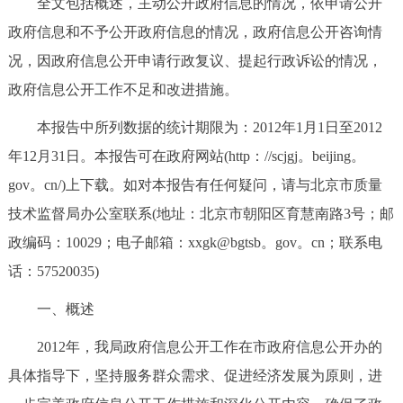
全文包括概述，主动公开政府信息的情况，依申请公开
决策公开
专题公开
政府信息和不予公开政府信息的情况，政府信息公开咨询情
况，因政府信息公开申请行政复议、提起行政诉讼的情况，
政务服务
政府信息公开工作不足和改进措施。
个人服务
法人服务
部门服务
本报告中所列数据的统计期限为：2012年1月1日至2012
年12月31日。本报告可在政府网站(http：//scjgj。beijing。
便民服务
利企服务
投资项目
gov。cn/)上下载。如对本报告有任何疑问，请与北京市质量
技术监督局办公室联系(地址：北京市朝阳区育慧南路3号；邮
中介服务
阳光政务
政编码：10029；电子邮箱：xxgk@bgtsb。gov。cn；联系电
政民互动
话：57520035)
一、概述
12345网上接诉即办
我要咨询
我要建议
2012年，我局政府信息公开工作在市政府信息公开办的
参与调查
在线访谈
图说互动
具体指导下，坚持服务群众需求、促进经济发展为原则，进