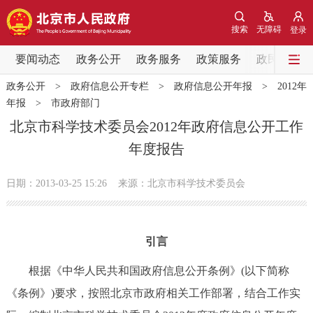
网站地图
搜索
无障碍
登录
要闻动态
要闻动态
政务公开
政务服务
政策服务
政民互动
政务公开
>
政府信息公开专栏
>
政府信息公开年报
>
2012年
党中央精神
国务院信息
中央部委动态
年报
>
市政府部门
北京市科学技术委员会2012年政府信息公开工作
北京要闻
会议信息
部门动态
年度报告
各区热点
日期：2013-03-25 15:26
来源：北京市科学技术委员会
政务公开
引言
市领导
机构职能
政策服务
根据《中华人民共和国政府信息公开条例》(以下简称
政策兑现
政策解读
回应关切
《条例》)要求，按照北京市政府相关工作部署，结合工作实