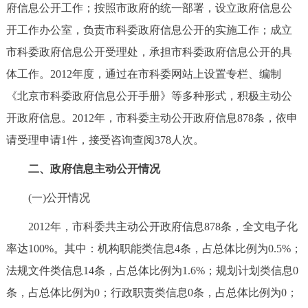
走进北京
府信息公开工作；按照市政府的统一部署，设立政府信息公
开工作办公室，负责市科委政府信息公开的实施工作；成立
北京概况
十六区概览
人文北京
市科委政府信息公开受理处，承担市科委政府信息公开的具
体工作。2012年度，通过在市科委网站上设置专栏、编制
绿色北京
图说北京
视频北京
《北京市科委政府信息公开手册》等多种形式，积极主动公
多语种
开政府信息。2012年，市科委主动公开政府信息878条，依申
请受理申请1件，接受咨询查阅378人次。
ENGLISH
한국어
日本語
二、政府信息主动公开情况
DEUTSCH
FRANÇAIS
РУССКИЙ ЯЗЫК
(一)公开情况
2012年，市科委共主动公开政府信息878条，全文电子化
ESPAÑOL
العربية
PORTUGUÊS
率达100%。其中：机构职能类信息4条，占总体比例为0.5%；
法规文件类信息14条，占总体比例为1.6%；规划计划类信息0
ITALIANO
条，占总体比例为0；行政职责类信息0条，占总体比例为0；