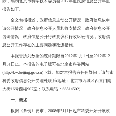
际，编制北京市科学技术委员会2012年度政府信息公开年度
决策公开
专题公开
报告如下。
政务服务
全文包括概述，政府信息主动公开情况，政府信息依申
请公开情况，政府信息公开人员和收支情况，政府信息公开
个人服务
法人服务
部门服务
咨询情况，政府信息公开行政复议和行政诉讼情况，政府信
息公开工作存在的主要问题和改进措施。
便民服务
利企服务
投资项目
本报告所列数据的统计期限自2012年1月1日至2012年12
中介服务
阳光政务
月31日止。本报告的电子版可在北京市科委网站
(http://kw.beijing.gov.cn)下载。如对本报告有任何疑问，请与市
政民互动
科委政府信息公开受理处联系(地址：北京市西城区西直门南
大街16号西楼907室；联系电话：66514502)
12345网上接诉即办
我要咨询
我要建议
一、概述
参与调查
在线访谈
图说互动
根据《条例》要求，2008年5月1日起市科委开始开展政