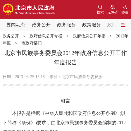
网站地图
搜索
无障碍
登录
要闻动态
要闻动态
政务公开
政务服务
政策服务
政民互动
政务公开
>
政府信息公开专栏
>
政府信息公开年报
>
2012年
党中央精神
国务院信息
中央部委动态
年报
>
市政府部门
北京市民族事务委员会2012年政府信息公开工作
北京要闻
会议信息
部门动态
年度报告
各区热点
日期：2013-03-25 15:18
来源：北京市民族事务委员会
政务公开
引言
市领导
机构职能
政策服务
本报告是根据《中华人民共和国政府信息公开条例》(以
政策兑现
政策解读
回应关切
下简称《条例》)要求，由北京市民族事务委员会编制的2012