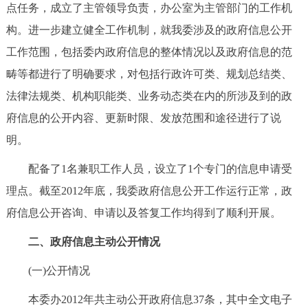
走进北京
点任务，成立了主管领导负责，办公室为主管部门的工作机
构。进一步建立健全工作机制，就我委涉及的政府信息公开
北京概况
十六区概览
人文北京
工作范围，包括委内政府信息的整体情况以及政府信息的范
畴等都进行了明确要求，对包括行政许可类、规划总结类、
绿色北京
图说北京
视频北京
法律法规类、机构职能类、业务动态类在内的所涉及到的政
多语种
府信息的公开内容、更新时限、发放范围和途径进行了说
明。
ENGLISH
한국어
日本語
配备了1名兼职工作人员，设立了1个专门的信息申请受
理点。截至2012年底，我委政府信息公开工作运行正常，政
DEUTSCH
FRANÇAIS
РУССКИЙ ЯЗЫК
府信息公开咨询、申请以及答复工作均得到了顺利开展。
ESPAÑOL
العربية
PORTUGUÊS
二、政府信息主动公开情况
(一)公开情况
ITALIANO
本委办2012年共主动公开政府信息37条，其中全文电子