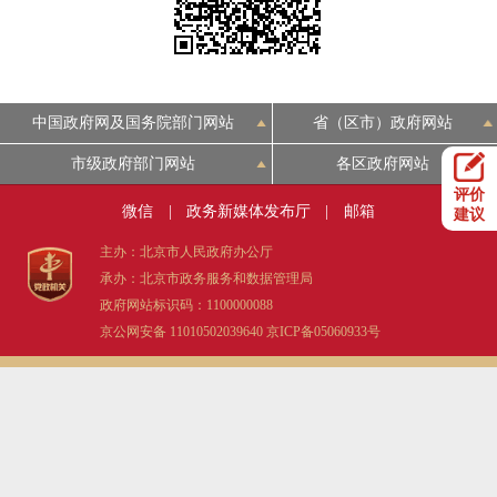
决策公开
专题公开
政务服务
中国政府网及国务院部门网站
省（区市）政府网站
个人服务
法人服务
部门服务
市级政府部门网站
各区政府网站
评价
便民服务
利企服务
投资项目
微信
|
政务新媒体发布厅
|
邮箱
建议
主办：北京市人民政府办公厅
中介服务
阳光政务
承办：北京市政务服务和数据管理局
政府网站标识码：1100000088
政民互动
京公网安备 11010502039640
京ICP备05060933号
12345网上接诉即办
我要咨询
我要建议
参与调查
在线访谈
图说互动