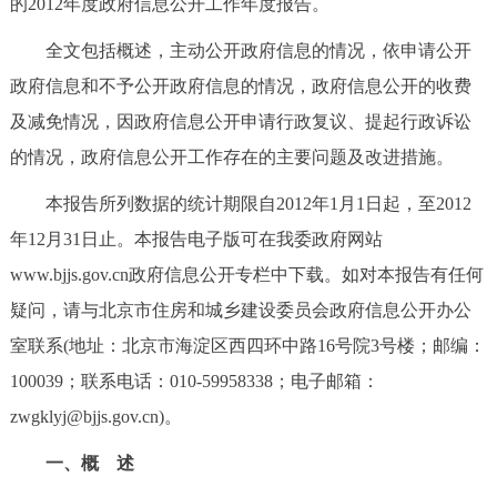
的2012年度政府信息公开工作年度报告。
决策公开
专题公开
全文包括概述，主动公开政府信息的情况，依申请公开
政务服务
政府信息和不予公开政府信息的情况，政府信息公开的收费
及减免情况，因政府信息公开申请行政复议、提起行政诉讼
个人服务
法人服务
部门服务
的情况，政府信息公开工作存在的主要问题及改进措施。
本报告所列数据的统计期限自2012年1月1日起，至2012
便民服务
利企服务
投资项目
年12月31日止。本报告电子版可在我委政府网站
中介服务
阳光政务
www.bjjs.gov.cn政府信息公开专栏中下载。如对本报告有任何
疑问，请与北京市住房和城乡建设委员会政府信息公开办公
政民互动
室联系(地址：北京市海淀区西四环中路16号院3号楼；邮编：
100039；联系电话：010-59958338；电子邮箱：
12345网上接诉即办
我要咨询
我要建议
zwgklyj@bjjs.gov.cn)。
参与调查
在线访谈
图说互动
一、概 述