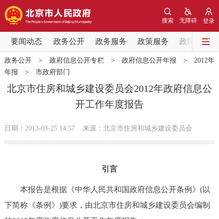
网站地图
搜索
无障碍
登录
要闻动态
要闻动态
政务公开
政务服务
政策服务
政民互动
政务公开
>
政府信息公开专栏
>
政府信息公开年报
>
2012年
党中央精神
国务院信息
中央部委动态
年报
>
市政府部门
北京市住房和城乡建设委员会2012年政府信息公
北京要闻
会议信息
部门动态
开工作年度报告
各区热点
日期：2013-03-25 14:57
来源：北京市住房和城乡建设委员会
政务公开
引言
市领导
机构职能
政策服务
本报告是根据《中华人民共和国政府信息公开条例》(以
政策兑现
政策解读
回应关切
下简称《条例》)要求，由北京市住房和城乡建设委员会编制