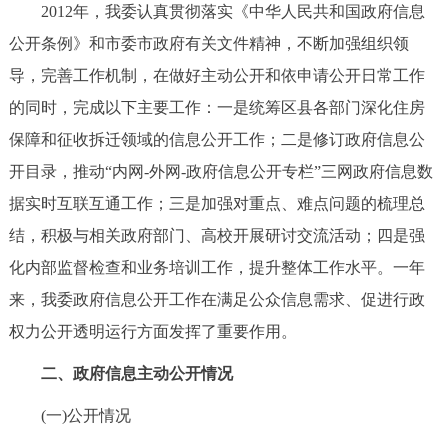
走进北京
2012年，我委认真贯彻落实《中华人民共和国政府信息
公开条例》和市委市政府有关文件精神，不断加强组织领
北京概况
十六区概览
人文北京
导，完善工作机制，在做好主动公开和依申请公开日常工作
的同时，完成以下主要工作：一是统筹区县各部门深化住房
绿色北京
图说北京
视频北京
保障和征收拆迁领域的信息公开工作；二是修订政府信息公
多语种
开目录，推动“内网-外网-政府信息公开专栏”三网政府信息数
据实时互联互通工作；三是加强对重点、难点问题的梳理总
ENGLISH
한국어
日本語
结，积极与相关政府部门、高校开展研讨交流活动；四是强
化内部监督检查和业务培训工作，提升整体工作水平。一年
DEUTSCH
FRANÇAIS
РУССКИЙ ЯЗЫК
来，我委政府信息公开工作在满足公众信息需求、促进行政
权力公开透明运行方面发挥了重要作用。
ESPAÑOL
العربية
PORTUGUÊS
二、政府信息主动公开情况
ITALIANO
(一)公开情况