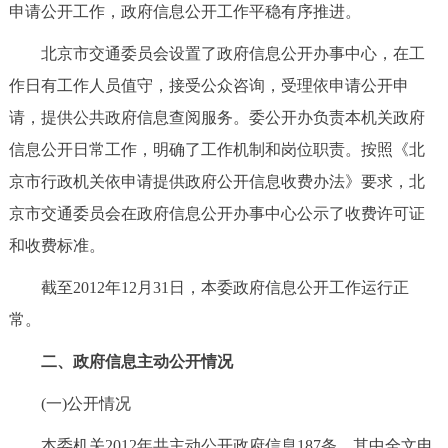
走进北京
申请公开工作，政府信息公开工作平稳有序推进。
北京市交通委员会设置了政府信息公开办事中心，在工
北京概况
十六区概览
人文北京
作日有工作人员值守，接受公众咨询，受理依申请公开申
请，提供公共政府信息查阅服务。委公开办负责本机关政府
绿色北京
图说北京
视频北京
信息公开日常工作，明确了工作机制和岗位职责。按照《北
多语种
京市行政机关依申请提供政府公开信息收费办法》要求，北
京市交通委员会在政府信息公开办事中心公示了收费许可证
ENGLISH
한국어
日本語
和收费标准。
DEUTSCH
FRANÇAIS
РУССКИЙ ЯЗЫК
截至2012年12月31日，本委政府信息公开工作运行正
常。
ESPAÑOL
العربية
PORTUGUÊS
二、政府信息主动公开情况
ITALIANO
(一)公开情况
本委机关2012年共主动公开政府信息187条，其中全文电