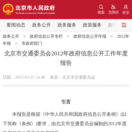
网站地图
搜索
无障碍
登录
要闻动态
要闻动态
政务公开
政务服务
政策服务
政民互动
政务公开
>
政府信息公开专栏
>
政府信息公开年报
>
2012年
党中央精神
国务院信息
中央部委动态
年报
>
市政府部门
北京市交通委员会2012年政府信息公开工作年度
北京要闻
会议信息
部门动态
报告
各区热点
日期：2013-03-25 14:40
来源：北京市交通委员会
政务公开
引言
市领导
机构职能
政策服务
本报告是根据《中华人民共和国政府信息公开条例》(以
政策兑现
政策解读
回应关切
下简称《条例》)要求，由北京市交通委员会编制的2012年度