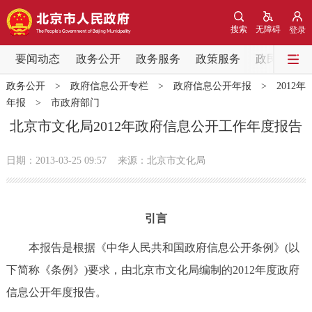
网站地图
搜索
无障碍
登录
要闻动态
要闻动态
政务公开
政务服务
政策服务
政民互动
政务公开
>
政府信息公开专栏
>
政府信息公开年报
>
2012年
党中央精神
国务院信息
中央部委动态
年报
>
市政府部门
北京市文化局2012年政府信息公开工作年度报告
北京要闻
会议信息
部门动态
日期：2013-03-25 09:57
来源：北京市文化局
各区热点
政务公开
引言
市领导
机构职能
政策服务
本报告是根据《中华人民共和国政府信息公开条例》(以
下简称《条例》)要求，由北京市文化局编制的2012年度政府
政策兑现
政策解读
回应关切
信息公开年度报告。