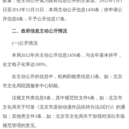
数量，使主动公开成为政府信息公开的主渠道。2012年1月1
走进北京
日至2012年12月31日，本局主动公开信息1450条；依申请公
北京概况
十六区概览
人文北京
开信息8条；不予公开信息17条。
二、政府信息主动公开情况
绿色北京
图说北京
视频北京
(一)公开情况
多语种
本局2012年共主动公开信息1450条，与去年基本持平，
ENGLISH
한국어
日本語
全文电子化率达100%。
在主动公开的信息中，机构职能类信息13条。如：北京
DEUTSCH
FRANÇAIS
РУССКИЙ ЯЗЫК
市文化局院团服务中心职能。
法规文件类信息9条，其中规范性文件6条，如：北京市
ESPAÑOL
العربية
PORTUGUÊS
文化局关于印发《北京市原创动漫作品扶持办法(试行)》的通
ITALIANO
知；其他类文件3条，如：北京市文化局关于加强对演出市场
规范管理的意见。