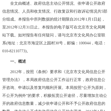
全文由概述、政府信息主动公开情况、依申请公开政府
决策公开
专题公开
信息情况、人员和收支情况、行政复议和行政诉讼情况共5部
政务服务
分组成。本报告中所列数据的统计期限自2012年1月1日起，
至2012年12月31日止。本报告的电子版可在北京市文化局网
个人服务
法人服务
部门服务
站下载。如对报告有任何疑问，请与北京市文化局办公室联
系(地址：北京市海淀区上园村30号，邮编：100044，电话：
便民服务
利企服务
投资项目
010-82110773)。
中介服务
阳光政务
一、概述
2012年，按照《条例》要求和《北京市文化局信息公开
政民互动
管理办法》，本局政府信息公开工作运行正常，政府信息公
12345网上接诉即办
我要咨询
我要建议
开咨询、申请以及答复均顺利开展。本局按照“公开为原则，
不公开为例外”的要求，积极拓宽公开途径，尽量增加主动公
参与调查
在线访谈
图说互动
开的政府信息数量，减少依申请公开和不予公开政府信息的