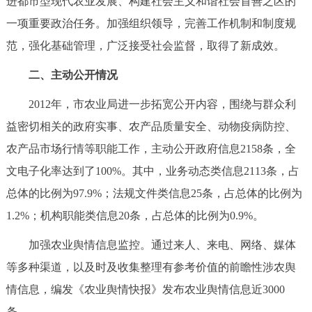
进都市型现代农业发展、构建社会主义和谐社会首善之区的
走进北京
一项重要政治任务。加强组织领导，完善工作机制和制度规
北京概况
十六区概览
人文北京
范，强化基础管理，广泛接受社会监督，取得了新成效。
二、主动公开情况
绿色北京
图说北京
视频北京
2012年，市农业局进一步拓宽公开内容，围绕与群众利
多语种
益密切相关的政府实事、农产品质量安全、动物疫病防控、
农产品市场行情等职能工作，主动公开政府信息2158条，全
ENGLISH
한국어
日本語
文电子化率达到了100%。其中，业务动态类信息2113条，占
总体的比例为97.9%；法规文件类信息25条，占总体的比例为
DEUTSCH
FRANÇAIS
РУССКИЙ ЯЗЫК
1.2%；机构职能类信息20条，占总体的比例为0.9%。
ESPAÑOL
العربية
PORTUGUÊS
加强农业舆情信息监控。通过来人、来电、网络、媒体
等多种渠道，以及时及收集整理有参考价值的前瞻性涉农舆
ITALIANO
情信息，编发《农业舆情快报》发布农业舆情信息近3000
条。