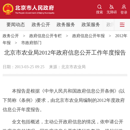
网站地图
搜索
无障碍
登录
要闻动态
要闻动态
政务公开
政务服务
政策服务
政民互动
政务公开
>
政府信息公开专栏
>
政府信息公开年报
>
2012年
党中央精神
国务院信息
中央部委动态
年报
>
市政府部门
北京市农业局2012年政府信息公开工作年度报告
北京要闻
会议信息
部门动态
日期：2013-03-25 09:25
来源：北京市农业局
各区热点
政务公开
本报告是根据《中华人民共和国政府信息公开条例》(以
下简称《条例》)要求，由北京市农业局编制的2012年度政府
市领导
机构职能
政策服务
信息公开年度报告。
政策兑现
政策解读
回应关切
全文包括概述，主动公开政府信息的情况，依申请公开