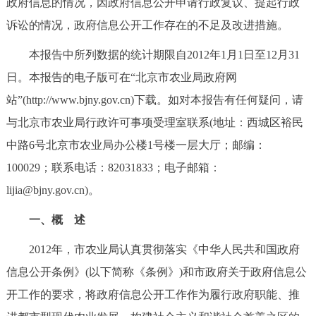
政府信息的情况，因政府信息公开申请行政复议、提起行政
决策公开
专题公开
诉讼的情况，政府信息公开工作存在的不足及改进措施。
政务服务
本报告中所列数据的统计期限自2012年1月1日至12月31
日。本报告的电子版可在“北京市农业局政府网
个人服务
法人服务
部门服务
站”(http://www.bjny.gov.cn)下载。如对本报告有任何疑问，请
与北京市农业局行政许可事项受理室联系(地址：西城区裕民
便民服务
利企服务
投资项目
中路6号北京市农业局办公楼1号楼一层大厅；邮编：
100029；联系电话：82031833；电子邮箱：
中介服务
阳光政务
lijia@bjny.gov.cn)。
政民互动
一、概 述
12345网上接诉即办
我要咨询
我要建议
2012年，市农业局认真贯彻落实《中华人民共和国政府
信息公开条例》(以下简称《条例》)和市政府关于政府信息公
参与调查
在线访谈
图说互动
开工作的要求，将政府信息公开工作作为履行政府职能、推