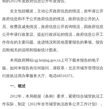
制的2012年度政府信息公开年度报告。
决策公开
专题公开
全文包括概述，主动公开政府信息的情况，依申请公开
政务服务
政府信息和不予公开政府信息的情况，政府信息公开的人
员、收费及减免情况，政府信息公开咨询情况，因政府信息
个人服务
法人服务
部门服务
公开申请行政复议、提起行政诉讼的情况，政府信息公开工
作存在的主要问题、改进情况和其他需要报告的事项。报告
便民服务
利企服务
投资项目
后附相关的说明和指标统计图表。
中介服务
阳光政务
本局政府网站cgj.beijing.gov.cn上可下载本报告的电子
版。如对本报告有任何疑问，请联系：北京市城市管理综合
政民互动
行政执法局办事服务大厅。电话68516373。
12345网上接诉即办
我要咨询
我要建议
一、概述
2012年，本局根据《条例》要求，紧密结合城管执法工
参与调查
在线访谈
图说互动
作实际，制定《2012年全市城管执法政务公开工作计划》，