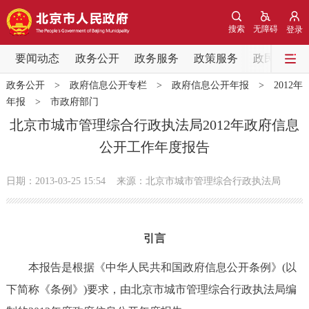
网站地图
搜索
无障碍
登录
要闻动态
要闻动态
政务公开
政务服务
政策服务
政民互动
政务公开
>
政府信息公开专栏
>
政府信息公开年报
>
2012年
党中央精神
国务院信息
中央部委动态
年报
>
市政府部门
北京市城市管理综合行政执法局2012年政府信息
北京要闻
会议信息
部门动态
公开工作年度报告
各区热点
日期：2013-03-25 15:54
来源：北京市城市管理综合行政执法局
政务公开
引言
市领导
机构职能
政策服务
本报告是根据《中华人民共和国政府信息公开条例》(以
政策兑现
政策解读
回应关切
下简称《条例》)要求，由北京市城市管理综合行政执法局编