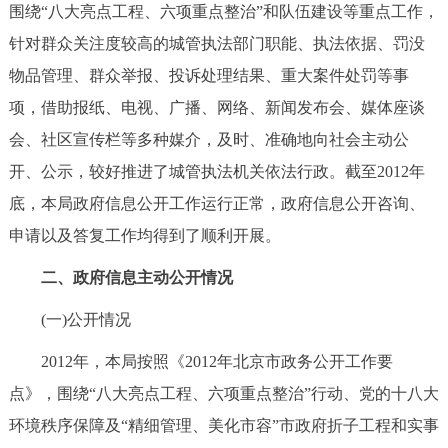
走进北京
围绕“八大亮点工程、六项重点整治”和队伍建设等重点工作，
针对群众关注度较高的城管执法部门职能、执法依据、罚没
北京概况
十六区概览
人文北京
物品管理、群众举报、投诉处理结果、重大案件处罚等事
项，借助报纸、电视、广播、网络、新闻发布会、媒体座谈
绿色北京
图说北京
视频北京
会、社区宣传栏等多种媒介，及时、准确地向社会主动公
多语种
开、公示，较好推进了城管执法机关依法行政。截至2012年
底，本局政府信息公开工作运行正常，政府信息公开咨询、
ENGLISH
한국어
日本語
申请以及答复工作均得到了顺利开展。
二、政府信息主动公开情况
DEUTSCH
FRANÇAIS
РУССКИЙ ЯЗЫК
(一)公开情况
ESPAÑOL
العربية
PORTUGUÊS
2012年，本局按照《2012年北京市政务公开工作要
点》，围绕“八大亮点工程、六项重点整治”行动、党的十八大
ITALIANO
环境秩序保障及“精细管理、美化市容”市政府折子工程和实事