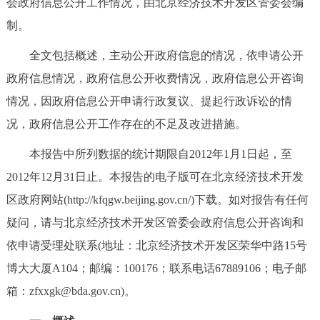
会政府信息公开工作情况，由北京经济技术开发区管委会编
决策公开
专题公开
制。
政务服务
全文包括概述，主动公开政府信息的情况，依申请公开
政府信息情况，政府信息公开收费情况，政府信息公开咨询
个人服务
法人服务
部门服务
情况，因政府信息公开申请行政复议、提起行政诉讼的情
况，政府信息公开工作存在的不足及改进措施。
便民服务
利企服务
投资项目
本报告中所列数据的统计期限自2012年1月1日起，至
中介服务
阳光政务
2012年12月31日止。本报告的电子版可在北京经济技术开发
区政府网站(http://kfqgw.beijing.gov.cn/)下载。如对报告有任何
政民互动
疑问，请与北京经济技术开发区管委会政府信息公开咨询和
依申请受理处联系(地址：北京经济技术开发区荣华中路15号
12345网上接诉即办
我要咨询
我要建议
博大大厦A104；邮编：100176；联系电话67889106；电子邮
箱：zfxxgk@bda.gov.cn)。
参与调查
在线访谈
图说互动