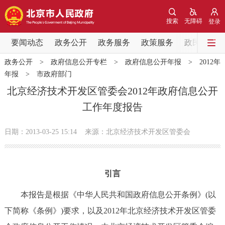
网站地图
搜索
无障碍
登录
要闻动态
要闻动态
政务公开
政务服务
政策服务
政民互动
政务公开
>
政府信息公开专栏
>
政府信息公开年报
>
2012年
党中央精神
国务院信息
中央部委动态
年报
>
市政府部门
北京经济技术开发区管委会2012年政府信息公开
北京要闻
会议信息
部门动态
工作年度报告
各区热点
日期：2013-03-25 15:14
来源：北京经济技术开发区管委会
政务公开
引言
市领导
机构职能
政策服务
本报告是根据《中华人民共和国政府信息公开条例》(以
政策兑现
政策解读
回应关切
下简称《条例》)要求，以及2012年北京经济技术开发区管委