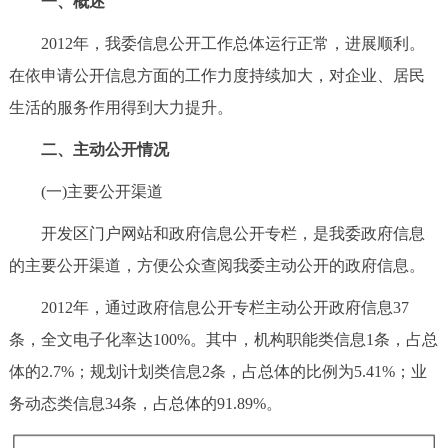
一、概述
走进北京
2012年，我委信息公开工作总体运行正常，进展顺利。
北京概况
十六区概览
人文北京
在依申请公开信息方面的工作力度持续加大，对企业、居民
生活的服务作用得到大力提升。
绿色北京
图说北京
视频北京
二、主动公开情况
多语种
(一)主要公开渠道
ENGLISH
한국어
日本語
开发区门户网站和政府信息公开专栏，是我委政府信息
的主要公开渠道，方便公众查阅我委主动公开的政府信息。
DEUTSCH
FRANÇAIS
РУССКИЙ ЯЗЫК
2012年，通过政府信息公开专栏主动公开政府信息37
条，全文电子化率达100%。其中，机构职能类信息1条，占总
ESPAÑOL
العربية
PORTUGUÊS
体的2.7%；规划计划类信息2条，占总体的比例为5.41%；业
ITALIANO
务动态类信息34条，占总体的91.89%。