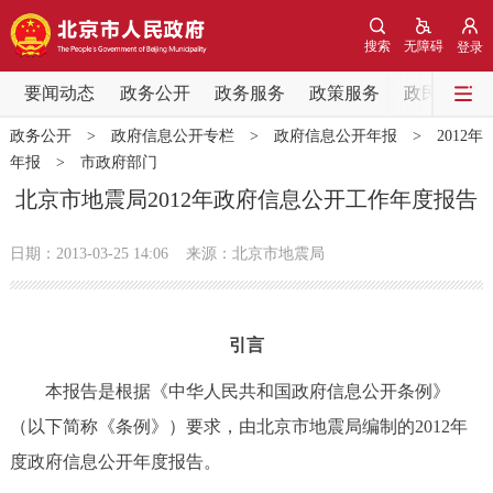
网站地图
搜索
无障碍
登录
要闻动态
要闻动态
政务公开
政务服务
政策服务
政民互动
政务公开
>
政府信息公开专栏
>
政府信息公开年报
>
2012年
党中央精神
国务院信息
中央部委动态
年报
>
市政府部门
北京市地震局2012年政府信息公开工作年度报告
北京要闻
会议信息
部门动态
日期：2013-03-25 14:06
来源：北京市地震局
各区热点
政务公开
引言
市领导
机构职能
政策服务
本报告是根据《中华人民共和国政府信息公开条例》
（以下简称《条例》）要求，由北京市地震局编制的2012年
政策兑现
政策解读
回应关切
度政府信息公开年度报告。