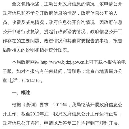
全文包括概述，主动公开政府信息的情况，依申请公开
决策公开
专题公开
政府信息和不予公开政府信息的情况，政府信息公开的人
政务服务
员、收费及减免情况，政府信息公开咨询情况，因政府信息
公开申请行政复议、提起行政诉讼的情况，政府信息公开工
个人服务
法人服务
部门服务
作存在的主要问题、改进情况和其他需要报告的事项。报告
后附相关的说明和指标统计图表。
便民服务
利企服务
投资项目
本局政府网站 http://www.bjdzj.gov.cn上可下载本报告的电
中介服务
阳光政务
子版。如对本报告有任何疑问，请联系：北京市地震局办公
室 电话：62614162。
政民互动
一、概述
12345网上接诉即办
我要咨询
我要建议
根据《条例》要求，2012年，我局继续开展政府信息公
开工作。截至2012年底，我局政府信息公开工作运行正常，
参与调查
在线访谈
图说互动
政府信息公开咨询、申请以及答复工作均得到了顺利开展。