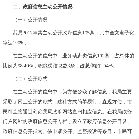
走进北京
二、政府信息主动公开情况
北京概况
十六区概览
人文北京
（一）公开情况
我局2012年共主动公开政府信息195条，其中全文电子化
绿色北京
图说北京
视频北京
率达100%。
多语种
在主动公开的信息中，业务动态类信息192条，占总体的
比例为98.46%；职能类信息数3条，占总体的1.54%。
ENGLISH
한국어
日本語
（二）公开形式
DEUTSCH
FRANÇAIS
РУССКИЙ ЯЗЫК
在主动公开的信息中，为方便公众了解信息，我局主要
采取了网上公开的形式，这种方式简单易行，直观方便，市
ESPAÑOL
العربية
PORTUGUÊS
民可直接通过浏览我局政府网站查阅相应信息。在我局政务
门户网站的政府信息公开专栏，设立了政府信息公开目录、
ITALIANO
政府信息公开指南、依申请公开、监督投诉等条目，市民可