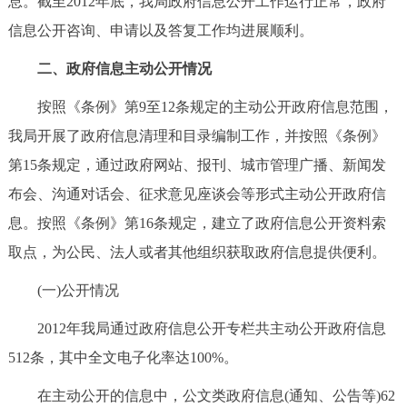
息。截至2012年底，我局政府信息公开工作运行正常，政府
走进北京
信息公开咨询、申请以及答复工作均进展顺利。
北京概况
十六区概览
人文北京
二、政府信息主动公开情况
按照《条例》第9至12条规定的主动公开政府信息范围，
绿色北京
图说北京
视频北京
我局开展了政府信息清理和目录编制工作，并按照《条例》
多语种
第15条规定，通过政府网站、报刊、城市管理广播、新闻发
布会、沟通对话会、征求意见座谈会等形式主动公开政府信
ENGLISH
한국어
日本語
息。按照《条例》第16条规定，建立了政府信息公开资料索
取点，为公民、法人或者其他组织获取政府信息提供便利。
DEUTSCH
FRANÇAIS
РУССКИЙ ЯЗЫК
(一)公开情况
ESPAÑOL
العربية
PORTUGUÊS
2012年我局通过政府信息公开专栏共主动公开政府信息
512条，其中全文电子化率达100%。
ITALIANO
在主动公开的信息中，公文类政府信息(通知、公告等)62