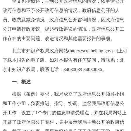
全文包括概述，主动公开政府信息的情况，依申请公开
决策公开
专题公开
政府信息和不予公开政府信息的情况，政府信息公开的人
员、收费及减免情况，政府信息公开咨询情况，因政府信息
政务服务
公开申请行政复议、提起行政诉讼的情况，政府信息公开工
个人服务
法人服务
部门服务
作存在的主要问题、改进情况和其他需要报告的事项。
北京市知识产权局政府网站(http://zscqj.beijing.gov.cn)上可
便民服务
利企服务
投资项目
下载本报告的电子版。如对本报告有任何疑问，请联系：北
京市知识产权局，联系电话：84080089 84080086。
中介服务
阳光政务
一、概述
政民互动
根据《条例》要求，我局成立了政府信息公开领导小组
12345网上接诉即办
我要咨询
我要建议
和工作小组，负责推进、指导、协调、监督我局政府信息公
开工作，设立了1个专门的信息申请受理点，并在我局网站上
参与调查
在线访谈
图说互动
开辟了政府信息公开专栏，集中展示我局主动公开的政府信