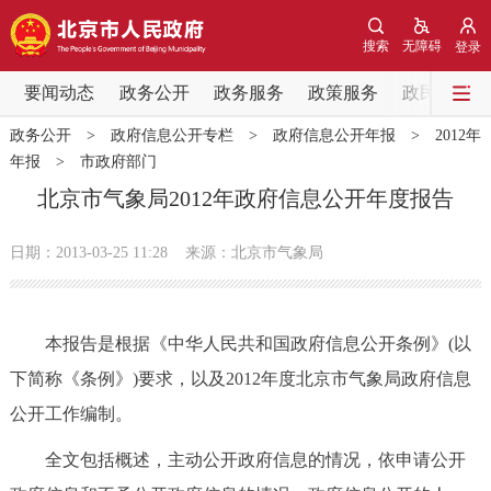
网站地图
搜索
无障碍
登录
要闻动态
要闻动态
政务公开
政务服务
政策服务
政民互动
政务公开
>
政府信息公开专栏
>
政府信息公开年报
>
2012年
党中央精神
国务院信息
中央部委动态
年报
>
市政府部门
北京市气象局2012年政府信息公开年度报告
北京要闻
会议信息
部门动态
日期：2013-03-25 11:28
来源：北京市气象局
各区热点
政务公开
本报告是根据《中华人民共和国政府信息公开条例》(以
下简称《条例》)要求，以及2012年度北京市气象局政府信息
市领导
机构职能
政策服务
公开工作编制。
政策兑现
政策解读
回应关切
全文包括概述，主动公开政府信息的情况，依申请公开