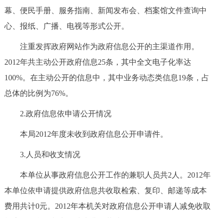
走进北京
幕、便民手册、服务指南、新闻发布会、档案馆文件查询中
心、报纸、广播、电视等形式公开。
北京概况
十六区概览
人文北京
注重发挥政府网站作为政府信息公开的主渠道作用。
绿色北京
图说北京
视频北京
2012年共主动公开政府信息25条，其中全文电子化率达
100%。在主动公开的信息中，其中业务动态类信息19条，占
多语种
总体的比例为76%。
ENGLISH
한국어
日本語
2.政府信息依申请公开情况
本局2012年度未收到政府信息公开申请件。
DEUTSCH
FRANÇAIS
РУССКИЙ ЯЗЫК
3.人员和收支情况
ESPAÑOL
العربية
PORTUGUÊS
本单位从事政府信息公开工作的兼职人员共2人。2012年
本单位依申请提供政府信息共收取检索、复印、邮递等成本
ITALIANO
费用共计0元。2012年本机关对政府信息公开申请人减免收取