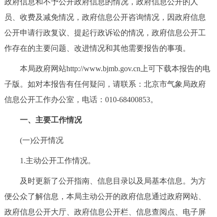
政府信息和不予公开政府信息的情况，政府信息公开的人
决策公开
专题公开
员、收费及减免情况，政府信息公开咨询情况，因政府信息
公开申请行政复议、提起行政诉讼的情况，政府信息公开工
政务服务
作存在的主要问题、改进情况和其他需要报告的事项。
个人服务
法人服务
部门服务
本局政府网站http://www.bjmb.gov.cn上可下载本报告的电
子版。如对本报告有任何疑问，请联系：北京市气象局政府
便民服务
利企服务
投资项目
信息公开工作办公室，电话：010-68400853。
中介服务
阳光政务
一、主要工作情况
(一)公开情况
政民互动
1.主动公开工作情况。
12345网上接诉即办
我要咨询
我要建议
及时更新了公开指南、信息目录以及局基本信息。为方
便公众了解信息，本局主动公开的政府信息通过政府网站、
参与调查
在线访谈
图说互动
政府信息公开大厅、政府信息公开栏、信息查阅点、电子屏