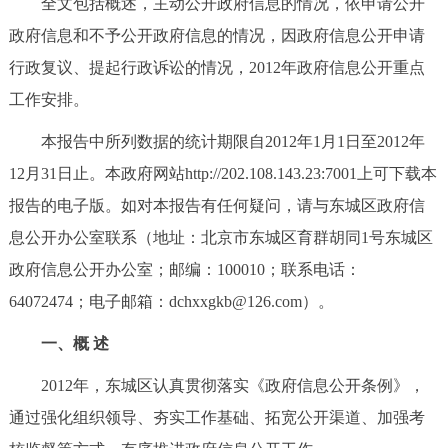
全文包括概述，主动公开政府信息的情况，依申请公开
决策公开
专题公开
政府信息和不予公开政府信息的情况，因政府信息公开申请
行政复议、提起行政诉讼的情况，2012年政府信息公开重点
政务服务
工作安排。
个人服务
法人服务
部门服务
本报告中所列数据的统计期限自2012年1月1日至2012年
12月31日止。本政府网站http://202.108.143.23:7001上可下载本
便民服务
利企服务
投资项目
报告的电子版。如对本报告有任何疑问，请与东城区政府信
息公开办公室联系（地址：北京市东城区育群胡同1号东城区
中介服务
阳光政务
政府信息公开办公室；邮编：100010；联系电话：
政民互动
64072474；电子邮箱：dchxxgkb@126.com）。
一、概 述
12345网上接诉即办
我要咨询
我要建议
2012年，东城区认真贯彻落实《政府信息公开条例》，
参与调查
在线访谈
图说互动
通过强化组织领导、夯实工作基础、拓宽公开渠道、加强考