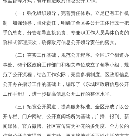
核监督等方式，有序推进政府信息公开工作。
走进北京
（一）强化组织领导，完善责任体系。立足已有工作机
北京概况
十六区概览
人文北京
制，加强领导，强化责任，明确了全区各公开主体行政一把
手负总责、分管领导直接负责、专兼职工作人员具体负责的
绿色北京
图说北京
视频北京
阶梯式管理层次，确保政府信息公开领导责任的落实。
多语种
（二）夯实工作基础，规范公开程序。全区17个街道办
事处、66个区政府工作部门和相关单位成立了领导小组，规
ENGLISH
한국어
日本語
范了公开流程，结合工作实际，完善多项制度。区政府信息
公开办在指导工作的基础上，编印了《东城区政府信息公开
DEUTSCH
FRANÇAIS
РУССКИЙ ЯЗЫК
工作手册》，进一步提高信息公开工作的整体水平。
ESPAÑOL
العربية
PORTUGUÊS
（三）拓宽公开渠道，提高服务标准。全区形成了以公
开专栏、门户网站、公开查阅场所为基础，广播、报刊、新
ITALIANO
闻媒体、官方微博、社区宣传窗为补充的多角度、全方位的
信息公开发布渠道，更主动、更直接地贴近百姓生活的方方