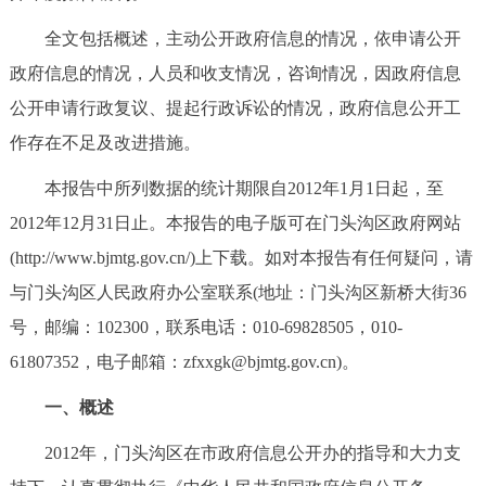
决策公开
专题公开
全文包括概述，主动公开政府信息的情况，依申请公开
政府信息的情况，人员和收支情况，咨询情况，因政府信息
政务服务
公开申请行政复议、提起行政诉讼的情况，政府信息公开工
个人服务
法人服务
部门服务
作存在不足及改进措施。
本报告中所列数据的统计期限自2012年1月1日起，至
便民服务
利企服务
投资项目
2012年12月31日止。本报告的电子版可在门头沟区政府网站
(http://www.bjmtg.gov.cn/)上下载。如对本报告有任何疑问，请
中介服务
阳光政务
与门头沟区人民政府办公室联系(地址：门头沟区新桥大街36
政民互动
号，邮编：102300，联系电话：010-69828505，010-
61807352，电子邮箱：zfxxgk@bjmtg.gov.cn)。
12345网上接诉即办
我要咨询
我要建议
一、概述
参与调查
在线访谈
图说互动
2012年，门头沟区在市政府信息公开办的指导和大力支