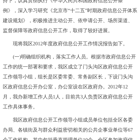
持下，认真贯彻执行《中华人民共和国政府信息公开条
走进北京
例》，深入学习研究《北京市“十二五”时期政府信息公开体系
北京概况
十六区概览
人文北京
建设规划》，积极推进主动公开、依申请公开、场所渠道、
监督保障等政府信息公开工作，取得了较好进展。
绿色北京
图说北京
视频北京
现将我区2012年度政府信息公开工作情况报告如下。
多语种
(一)明确组织机构，落实工作人员。根据市政府信息公开
工作的统一部署和要求，我区成立了门头沟区政府信息公开
ENGLISH
한국어
日本語
工作领导小组，组长是区委常委、常务副区长，下设门头沟
区政府信息公开办公室，办公室设在区政府办。2012年12
DEUTSCH
FRANÇAIS
РУССКИЙ ЯЗЫК
月，我办新增工作人员1人，目前共3人负责区政府信息公开
ESPAÑOL
العربية
PORTUGUÊS
工作具体事务。
我区政府信息公开工作领导小组成员单位包括全区各委
ITALIANO
办局、各镇街及与群众利益密切相关的公共企事业单位等67
个工作机构，其中包括垂直管理单位10个。全区参加政府信