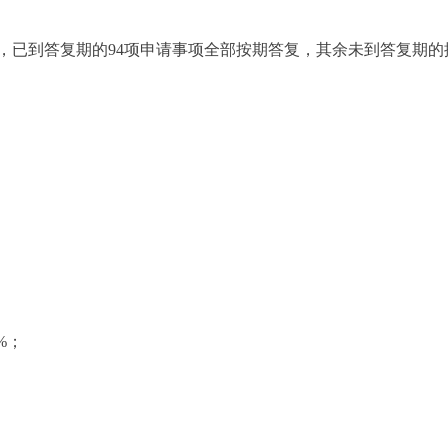
已到答复期的94项申请事项全部按期答复，其余未到答复期的按
；
；
%；
。