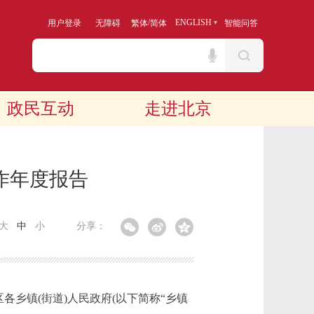
/
ENGLISH
用户登录
无障碍
繁体
简体
智能问答
政民互动
走进北京
作年度报告
大
中
小
分享：
乡镇(街道)人民政府(以下简称“乡镇